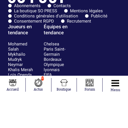
Abonnements
Contacts
La boutique SO PRESS
Mentions légales
Conditions générales d'utilisation
Publicité
Consentement RGPD
Recrutement
Joueurs en
Équipes en
tendance
tendance
Mohamed
Chelsea
Salah
Paris Saint-
Mykhailo
Germain
Mudryk
Bordeaux
Neymar
Olympique
Khalis Merah
lyonnais
Loïs Openda
FIFA
10
Moussa
Real Madrid
Niakhaté
RC Strasbourg
Nicolás
AC Milan
Accueil
Actus
Boutique
Forum
Menu
Tagliafico
France
Pavel Šulc
RC Lens
Josh Maja
Gauthier Hein