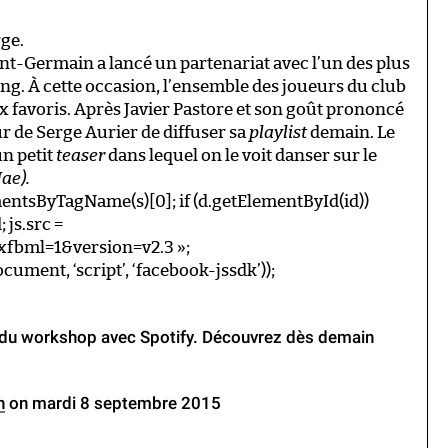
rge.
int-Germain a lancé un partenariat avec l’un des plus
g. À cette occasion, l’ensemble des joueurs du club
x favoris. Après Javier Pastore et son goût prononcé
ur de Serge Aurier de diffuser sa
playlist
demain. Le
un petit
teaser
dans lequel on le voit danser sur le
ae).
ElementsByTagName(s)[0]; if (d.getElementById(id))
; js.src =
#xfbml=1&version=v2.3 »;
ocument, ‘script’, ‘facebook-jssdk’));
s du workshop avec Spotify. Découvrez dès demain
n
on mardi 8 septembre 2015