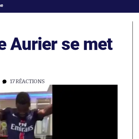
ne
e Aurier se met
17
RÉACTIONS