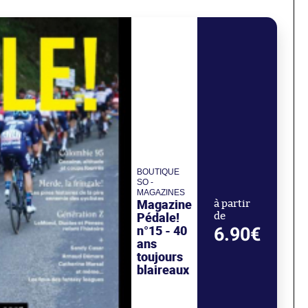
BOUTIQUE
SO -
MAGAZINES
Magazine
à partir
Pédale!
de
n°15 - 40
6.90€
ans
toujours
blaireaux