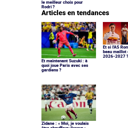
le meilleur choix pour
Rodri ?
Articles en tendances
Et si l'AS Ro
beau maillot 
2026-2027 
Et maintenant Suzuki : à
quoi joue Paris avec ses
gardiens ?
Zidane : « Moi, je voulais
être chauffeur-livreur »