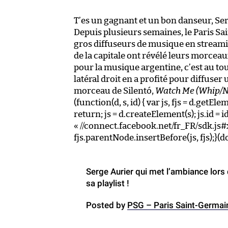
T’es un gagnant et un bon danseur, Se
Depuis plusieurs semaines, le Paris Sa
gros diffuseurs de musique en streamin
de la capitale ont révélé leurs morceau
pour la musique argentine, c’est au to
latéral droit en a profité pour diffuser 
morceau de Silentó,
Watch Me (Whip/N
(function(d, s, id) { var js, fjs = d.get
return; js = d.createElement(s); js.id = id
« //connect.facebook.net/fr_FR/sdk.js
fjs.parentNode.insertBefore(js, fjs);}(d
Serge Aurier qui met l’ambiance lor
sa playlist !
Posted by
PSG – Paris Saint-Germai