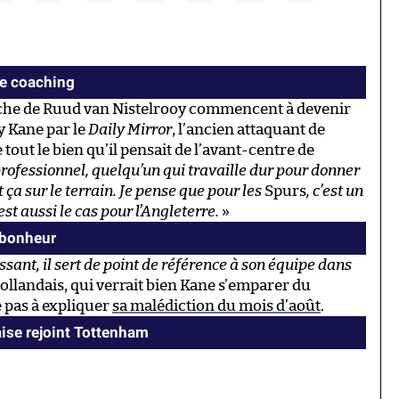
le coaching
uche de Ruud van Nistelrooy commencent à devenir
y Kane par le
Daily Mirror
, l’ancien attaquant de
tout le bien qu’il pensait de l’avant-centre de
professionnel, quelqu’un qui travaille dur pour donner
a sur le terrain. Je pense que pour les
Spurs
, c’est un
st aussi le cas pour l’Angleterre.
»
 bonheur
uissant, il sert de point de référence à son équipe dans
Hollandais, qui verrait bien Kane s’emparer du
e pas à expliquer
sa malédiction du mois d’août
.
aise rejoint Tottenham