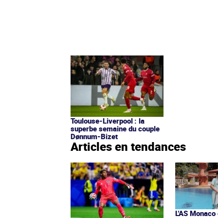
Toulouse-Liverpool : la
superbe semaine du couple
Dønnum-Bizet
Articles en tendances
L'AS Monaco d