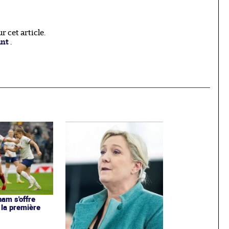
 cet article.
ant
.
ham s'offre
 la première