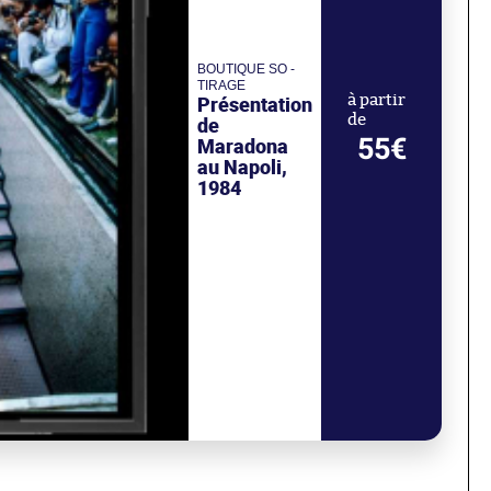
BOUTIQUE SO -
TIRAGE
Présentation
à partir
de
de
55€
Maradona
au Napoli,
1984