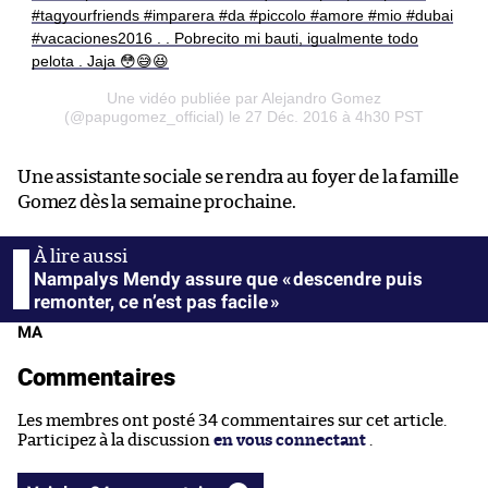
#tagyourfriends #imparera #da #piccolo #amore #mio #dubai
#vacaciones2016 . . Pobrecito mi bauti, igualmente todo
pelota . Jaja 😳😅😆
Une vidéo publiée par Alejandro Gomez
(@papugomez_official) le 27 Déc. 2016 à 4h30 PST
Une assistante sociale se rendra au foyer de la famille
Gomez dès la semaine prochaine.
Nampalys Mendy assure que « descendre puis
remonter, ce n’est pas facile »
MA
Commentaires
Les membres ont posté 34 commentaires sur cet article.
Participez à la discussion
en vous connectant
.