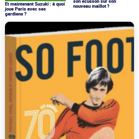
son écusson sur son
Et maintenant Suzuki : à quoi
nouveau maillot ?
joue Paris avec ses
gardiens ?