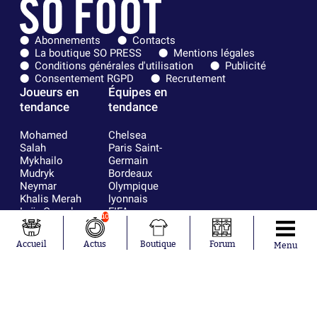
Abonnements
Contacts
La boutique SO PRESS
Mentions légales
Conditions générales d'utilisation
Publicité
Consentement RGPD
Recrutement
Joueurs en
Équipes en
tendance
tendance
Mohamed
Chelsea
Salah
Paris Saint-
Mykhailo
Germain
Mudryk
Bordeaux
Neymar
Olympique
Khalis Merah
lyonnais
Loïs Openda
FIFA
10
Moussa
Real Madrid
Niakhaté
RC Strasbourg
Accueil
Actus
Boutique
Forum
Menu
Nicolás
AC Milan
Tagliafico
France
Pavel Šulc
RC Lens
Josh Maja
Gauthier Hein