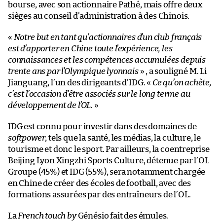
bourse, avec son actionnaire Pathé, mais offre deux
sièges au conseil d’administration à des Chinois.
«
Notre but en tant qu’actionnaires d’un club français
est d’apporter en Chine toute l’expérience, les
connaissances et les compétences accumulées depuis
trente ans par l’Olympique lyonnais
» , a souligné M. Li
Jianguang, l’un des dirigeants d’IDG. «
Ce qu’on achète,
c’est l’occasion d’être associés sur le long terme au
développement de l’OL.
»
IDG est connu pour investir dans des domaines de
softpower
, tels que la santé, les médias, la culture, le
tourisme et donc le sport. Par ailleurs, la coentreprise
Beijing Lyon Xingzhi Sports Culture, détenue par l’OL
Groupe (45%) et IDG (55%), sera notamment chargée
en Chine de créer des écoles de football, avec des
formations assurées par des entraîneurs de l’OL.
La
French touch by
Génésio fait des émules.