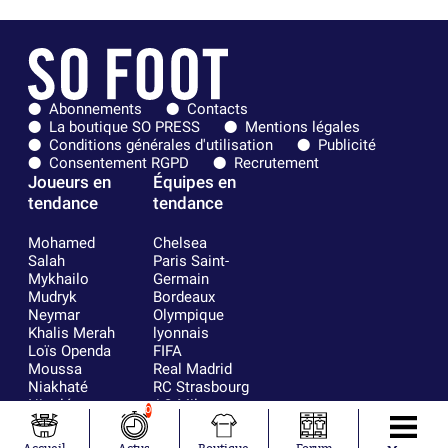
Abonnements
Contacts
La boutique SO PRESS
Mentions légales
Conditions générales d'utilisation
Publicité
Consentement RGPD
Recrutement
Joueurs en
Équipes en
tendance
tendance
Mohamed
Chelsea
Salah
Paris Saint-
Mykhailo
Germain
Mudryk
Bordeaux
Neymar
Olympique
Khalis Merah
lyonnais
Loïs Openda
FIFA
Moussa
Real Madrid
Niakhaté
RC Strasbourg
Nicolás
AC Milan
0
Tagliafico
France
Pavel Šulc
RC Lens