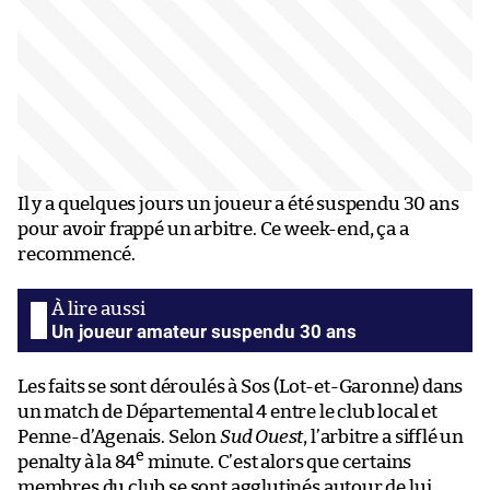
Il y a quelques jours un joueur a été suspendu 30 ans
pour avoir frappé un arbitre. Ce week-end, ça a
recommencé.
Un joueur amateur suspendu 30 ans
Les faits se sont déroulés à Sos (Lot-et-Garonne) dans
un match de Départemental 4 entre le club local et
Penne-d’Agenais. Selon
Sud Ouest
, l’arbitre a sifflé un
e
penalty à la 84
minute. C’est alors que certains
membres du club se sont agglutinés autour de lui