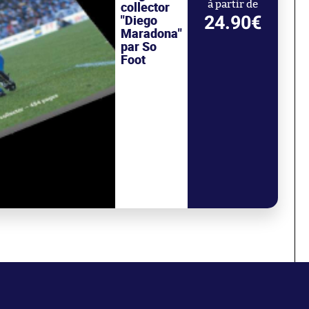
collector
à partir de
24.90€
"Diego
Maradona"
par So
Foot