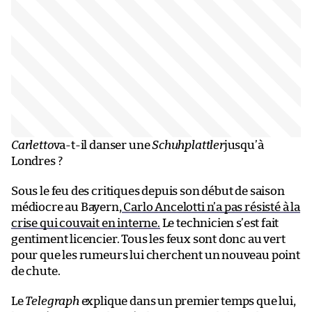
Carletto
va-t-il danser une
Schuhplattler
jusqu’à
Londres ?
Sous le feu des critiques depuis son début de saison
médiocre au Bayern,
Carlo Ancelotti n’a pas résisté à la
crise qui couvait en interne.
Le technicien s’est fait
gentiment licencier. Tous les feux sont donc au vert
pour que les rumeurs lui cherchent un nouveau point
de chute.
Le
Telegraph
explique dans un premier temps que lui,