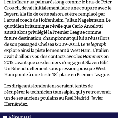
l’entraîneur au palmarès long comme le bras de Peter
Crouch, devait initialement faire une coupure avec le
Bayern à la fin de cette saison, et être remplacé par
l’actuel coach de Hoffenheim, Julian Nagelsmann. Le
quotidien britannique révèle que Carlo Ancelotti
aurait alors privilégié la Premier League comme
future destination, championnat qui lui a réussi lors
de son passage à Chelsea (2009-2011). Le
Telegraph
explore ainsi la piste le menant à West Ham. L’Italien
avait d’ailleurs eu des contacts avec les
Hammers
en
2015, avant que ces derniers n’engagent Slaven Bilić.
Un Bilić actuellement sous pression, puisque West
e
Ham pointe à une triste 18
place en Premier League.
Les dirigeants londoniens seraient tentés de
récupérer le technicien transalpin, qui y retrouverait
un de ses anciens poulains au Real Madrid : Javier
Hernández.