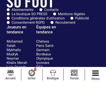
Abonnements
Contacts
La boutique SO PRESS
Mentions légales
Conditions générales d'utilisation
Publicité
Consentement RGPD
Recrutement
Joueurs en
Équipes en
tendance
tendance
Mohamed
Chelsea
Salah
Paris Saint-
Mykhailo
Germain
Mudryk
Bordeaux
Neymar
Olympique
Khalis Merah
lyonnais
Loïs Openda
FIFA
10
Moussa
Real Madrid
Niakhaté
RC Strasbourg
Accueil
Actus
Boutique
Forum
Menu
Nicolás
AC Milan
Tagliafico
France
Pavel Šulc
RC Lens
Josh Maja
Gauthier Hein