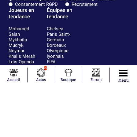
Consentement RGPD
Recrutement
Joueurs en
Équipes en
tendance
tendance
Mohamed
Chelsea
Salah
Paris Saint-
Mykhailo
Germain
Mudryk
Bordeaux
Neymar
Olympique
Khalis Merah
lyonnais
Loïs Openda
FIFA
Moussa
Real Madrid
10
Niakhaté
RC Strasbourg
Nicolás
AC Milan
Accueil
Actus
Boutique
Forum
Menu
Tagliafico
France
Pavel Šulc
RC Lens
Josh Maja
Gauthier Hein