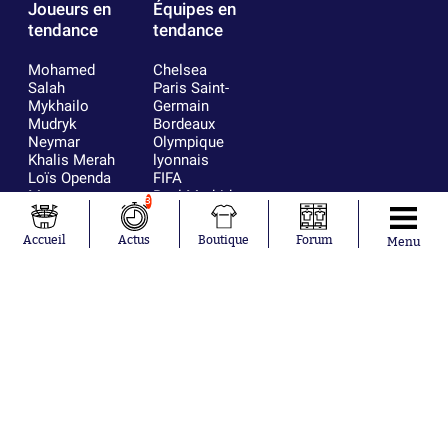
Joueurs en
Équipes en
tendance
tendance
Mohamed
Chelsea
Salah
Paris Saint-
Mykhailo
Germain
Mudryk
Bordeaux
Neymar
Olympique
Khalis Merah
lyonnais
Loïs Openda
FIFA
Moussa
Real Madrid
3
Niakhaté
RC Strasbourg
Nicolás
AC Milan
Accueil
Actus
Boutique
Forum
Menu
Tagliafico
France
Pavel Šulc
RC Lens
Josh Maja
Gauthier Hein