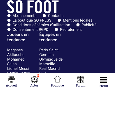
Abonnements
Contacts
La boutique SO PRESS
Mentions légales
Conditions générales d'utilisation
Publicité
Consentement RGPD
Recrutement
Joueurs en
Équipes en
tendance
tendance
Maghnes
Paris Saint-
Akliouche
Germain
Mohamed
Olympique de
Salah
Marseille
Lionel Messi
Real Madrid
Ferrán Torres
FIFA
0
Kilian Corredor
Olympique
Franco
lyonnais
Accueil
Actus
Boutique
Forum
Menu
Mastantuono
AS Monaco
Orel Mangala
FC Barcelone
Rio Mavuba
Argentine
Rodri
RC Strasbourg
Mika Godts
Trabzonspor