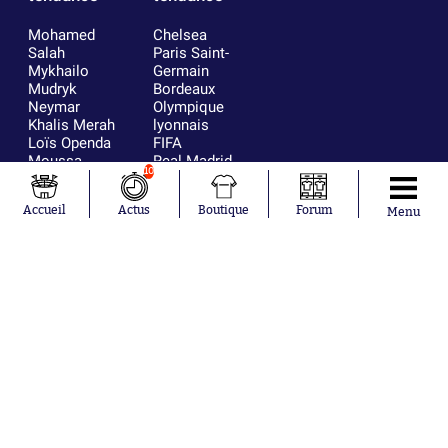
Mohamed
Chelsea
Salah
Paris Saint-
Mykhailo
Germain
Mudryk
Bordeaux
Neymar
Olympique
Khalis Merah
lyonnais
Loïs Openda
FIFA
Moussa
Real Madrid
10
Niakhaté
RC Strasbourg
Nicolás
AC Milan
Accueil
Actus
Boutique
Forum
Menu
Tagliafico
France
Pavel Šulc
RC Lens
Josh Maja
Gauthier Hein