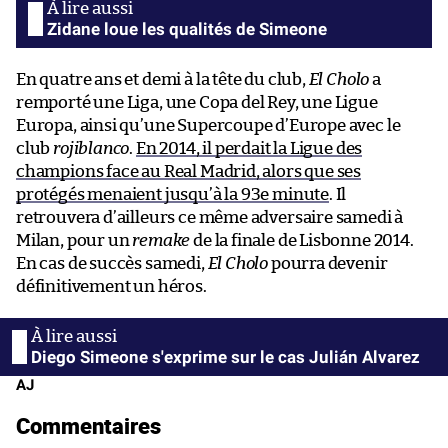
Zidane loue les qualités de Simeone
En quatre ans et demi à la tête du club,
El Cholo
a
remporté une Liga, une Copa del Rey, une Ligue
Europa, ainsi qu’une Supercoupe d’Europe avec le
club
rojiblanco
.
En 2014, il perdait la Ligue des
champions face au Real Madrid, alors que ses
protégés menaient jusqu’à la 93e minute
. Il
retrouvera d’ailleurs ce même adversaire samedi à
Milan, pour un
remake
de la finale de Lisbonne 2014.
En cas de succès samedi,
El Cholo
pourra devenir
définitivement un héros.
Diego Simeone s'exprime sur le cas Julián Alvarez
AJ
Commentaires