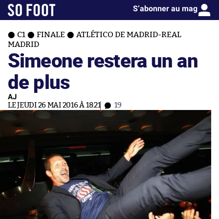
S’abonner au mag
C1
FINALE
ATLÉTICO DE MADRID-REAL
MADRID
Simeone restera un an
de plus
AJ
LE JEUDI 26 MAI 2016 À 18:21
19