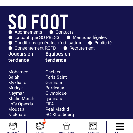
Abonnements
Contacts
La boutique SO PRESS
Mentions légales
Conditions générales d'utilisation
Publicité
Consentement RGPD
Recrutement
Joueurs en
Équipes en
tendance
tendance
Mohamed
Chelsea
Salah
Paris Saint-
Mykhailo
Germain
Mudryk
Bordeaux
Neymar
Olympique
Khalis Merah
lyonnais
Loïs Openda
FIFA
Moussa
Real Madrid
Niakhaté
RC Strasbourg
Nicolás
AC Milan
10
Tagliafico
France
Pavel Šulc
RC Lens