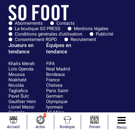
Abonnements
Contacts
La boutique SO PRESS
Mentions légales
Conditions générales d'utilisation
Publicité
Consentement RGPD
Recrutement
Joueurs en
Équipes en
tendance
tendance
Khalis Merah
FIFA
Loïs Openda
Real Madrid
Moussa
Bordeaux
Niakhaté
France
Nicolás
Chelsea
Tagliafico
Paris Saint-
Pavel Šulc
Germain
Gauthier Hein
Olympique
Lionel Messi
lyonnais
Gonzalo
AC Milan
10
García Torres
RC Strasbourg
Gio Reyna
RC Lens
Accueil
Actus
Boutique
Forum
Menu
Leandro
Paredes