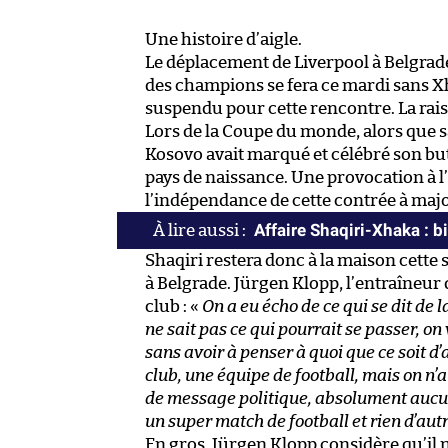
Une histoire d’aigle.
Le déplacement de Liverpool à Belgrad
des champions se fera ce mardi sans Xhe
suspendu pour cette rencontre. La raiso
Lors de la Coupe du monde, alors que sa
Kosovo avait marqué et célébré son but
pays de naissance. Une provocation à l
l’indépendance de cette contrée à majo
Affaire Shaqiri-Xhaka : b
Shaqiri restera donc à la maison cette 
à Belgrade. Jürgen Klopp, l’entraîneur
club : «
On a eu écho de ce qui se dit de 
ne sait pas ce qui pourrait se passer, on
sans avoir à penser à quoi que ce soit d
club, une équipe de football, mais on n
de message politique, absolument aucun.
un super match de football et rien d’autr
En gros, Jürgen Klopp considère qu’il n