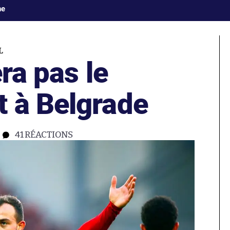
ne
L
era pas le
 à Belgrade
41
RÉACTIONS