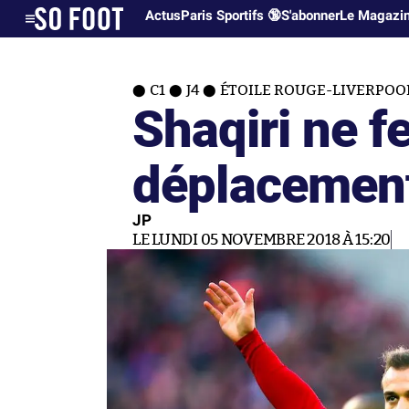
Actus
Paris Sportifs 🔞
S'abonner
Le Magazi
C1
J4
ÉTOILE ROUGE-LIVERPOO
Shaqiri ne f
déplacement
JP
LE LUNDI 05 NOVEMBRE 2018 À 15:20