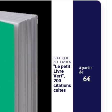
BOUTIQUE
SO - LIVRES
"Le petit
à partir
Livre
de
Vert",
6€
200
citations
cultes