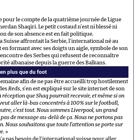
e pour le compte de la quatrième journée de Ligue
rdan Shaqiri. Le petit costaud n’est ni blessé ni
n de son absence est en fait politique.
 Suisse affrontait la Serbie, l’international né au
 en formant avec ses doigts un aigle, symbole de son
’encontre des Serbes qui refusent de reconnaître
rité albanaise depuis la guerre des Balkans.
ien plus que du foot
semaine afin de ne pas être accueilli trop hostilement
 des
Reds
, s’en est expliqué sur le site internet de son
la réception que Shaq pourrait recevoir, et même si on
 veut aller là-bas concentrés à 100% sur le football,
’autre, c’est tout. Nous sommes Liverpool, un grand
’a pas de message au-delà de ça. Nous ne portons pas
 Nous souhaitons que toute l’attention se porte sur
e.
»
’a pas besoin de l’international suisse pour aller