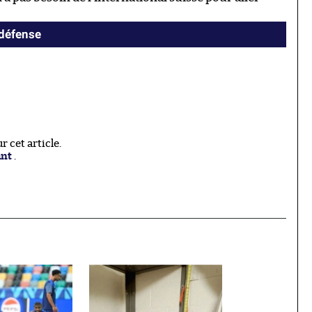
 défense
 cet article.
ant
.