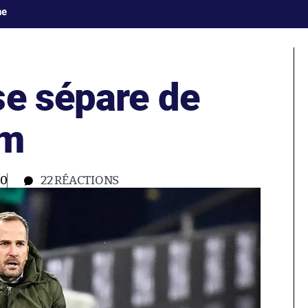
ne
se sépare de
um
00
22
RÉACTIONS