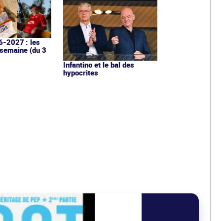
6-2027 : les
 semaine (du 3
Infantino et le bal des
hypocrites