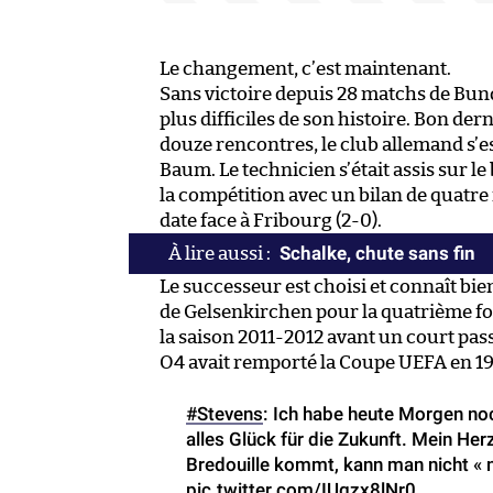
Le changement, c’est maintenant.
Sans victoire depuis 28 matchs de Bund
plus difficiles de son histoire. Bon de
douze rencontres, le club allemand s’
Baum. Le technicien s’était assis sur l
la compétition avec un bilan de quatre 
date face à Fribourg (2-0).
Schalke, chute sans fin
Le successeur est choisi et connaît bi
de Gelsenkirchen pour la quatrième foi
la saison 2011-2012 avant un court pas
O4 avait remporté la Coupe UEFA en 199
#Stevens
: Ich habe heute Morgen n
alles Glück für die Zukunft. Mein Her
Bredouille kommt, kann man nicht « n
pic.twitter.com/IUgzx8lNr0