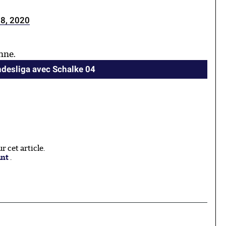
8, 2020
onne.
ndesliga avec Schalke 04
 cet article.
ant
.