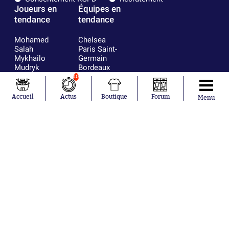
Joueurs en
Équipes en
tendance
tendance
Mohamed
Chelsea
Salah
Paris Saint-
Mykhailo
Germain
Mudryk
Bordeaux
Neymar
Olympique
10
Khalis Merah
lyonnais
Loïs Openda
FIFA
Accueil
Actus
Boutique
Forum
Menu
Moussa
Real Madrid
Niakhaté
RC Strasbourg
Nicolás
AC Milan
Tagliafico
France
Pavel Šulc
RC Lens
Josh Maja
Gauthier Hein