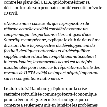
contre les plans de l’UEFA, qui doit entériner sa
décision lors de son prochain comité exécutif prévu le
19 avril.
« Nous sommes conscients que la proposition de
réforme actuelle est déjà considérée comme un
compromis par les partisans et les critiques d’une
Superligue européenne
, explique le club de deuxième
division.
Dans la perspective du développement du
football, des ligues nationales et du déséquilibre
supplémentaire dans les compétitions nationales et
internationales, le compromis actuel est toutefois
insoutenable pour nous, car la répartition actuelle des
revenus de l’UEFA a déjà un impact négatif important
sur les compétitions nationales. »
Le club situé à Hambourg déplore que la crise
sanitaire soit utilisée comme prétexte économique
pour créer une ligue fermée et souligne que ce
contexte a seulement mis en lumière les problèmes