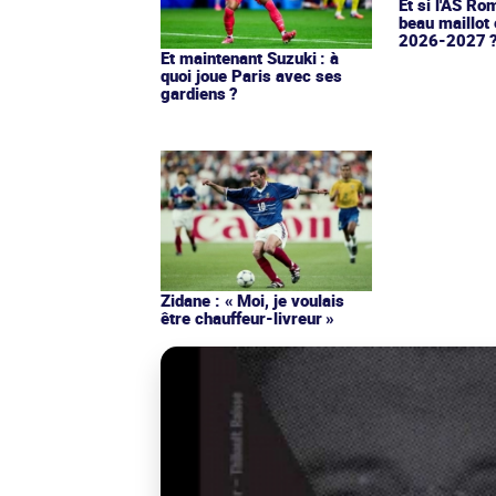
Et si l'AS Ro
beau maillot 
2026-2027 
Et maintenant Suzuki : à
quoi joue Paris avec ses
gardiens ?
Zidane : « Moi, je voulais
être chauffeur-livreur »