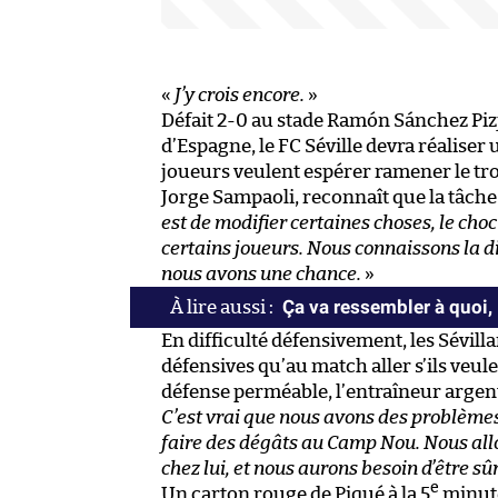
«
J’y crois encore.
»
Défait 2-0 au stade Ramón Sánchez Piz
d’Espagne, le FC Séville devra réaliser
joueurs veulent espérer ramener le tro
Jorge Sampaoli, reconnaît que la tâche se
est de modifier certaines choses, le cho
certains joueurs. Nous connaissons la d
nous avons une chance.
»
Ça va ressembler à quoi, 
En difficulté défensivement, les Sévil
défensives qu’au match aller s’ils veu
défense perméable, l’entraîneur argent
C’est vrai que nous avons des problèmes
faire des dégâts au Camp Nou. Nous allo
chez lui, et nous aurons besoin d’être sû
e
Un carton rouge de Piqué à la 5
minute 