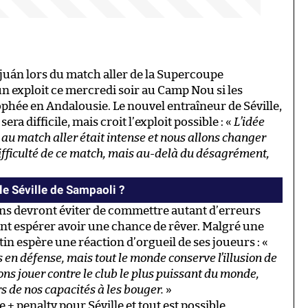
juán lors du match aller de la Supercoupe
 un exploit ce mercredi soir au Camp Nou si les
phée en Andalousie. Le nouvel entraîneur de Séville,
ra difficile, mais croit l’exploit possible : «
L’idée
c au match aller était intense et nous allons changer
ifficulté de ce match, mais au-delà du désagrément,
le Séville de Sampaoli ?
lans devront éviter de commettre autant d’erreurs
lent espérer avoir une chance de rêver. Malgré une
in espère une réaction d’orgueil de ses joueurs : «
 en défense, mais tout le monde conserve l’illusion de
ns jouer contre le club le plus puissant du monde,
rs de nos capacités à les bouger.
»
+ penalty pour Séville et tout est possible.