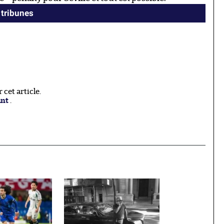
 tribunes
cet article.
ant
.