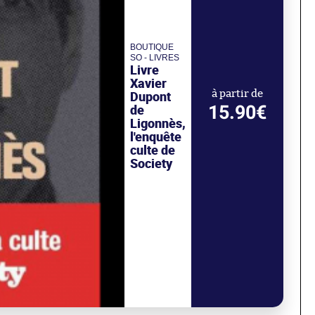
BOUTIQUE
SO - LIVRES
Livre
Xavier
Dupont
à partir de
15.90€
de
Ligonnès,
l'enquête
culte de
Society