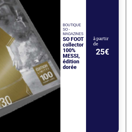
BOUTIQUE
SO -
MAGAZINES
SO FOOT
à partir
collector
de
100%
25€
MESSI,
édition
dorée