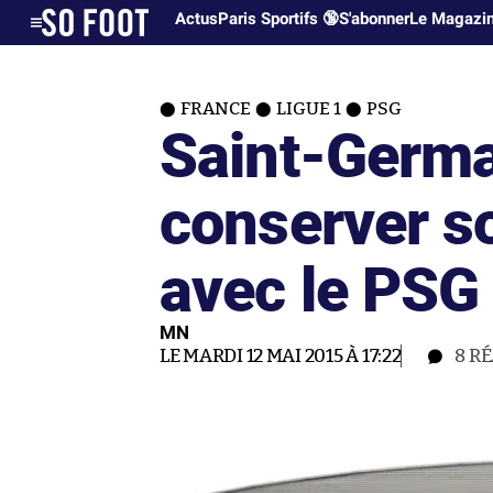
Actus
Paris Sportifs 🔞
S'abonner
Le Magazi
FRANCE
LIGUE 1
PSG
Saint-Germa
conserver so
avec le PSG
MN
LE MARDI 12 MAI 2015 À 17:22
8
RÉ