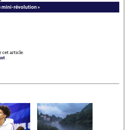
« mini-révolution »
cet article.
ant
.