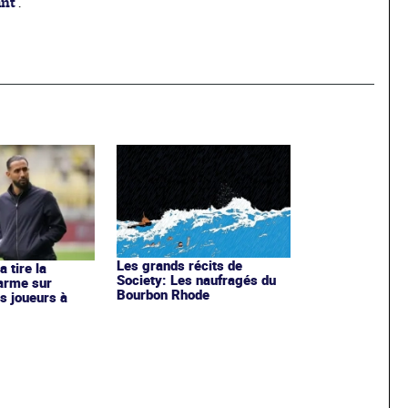
ant
.
Les grands récits de
 tire la
Society: Les naufragés du
larme sur
Bourbon Rhode
es joueurs à