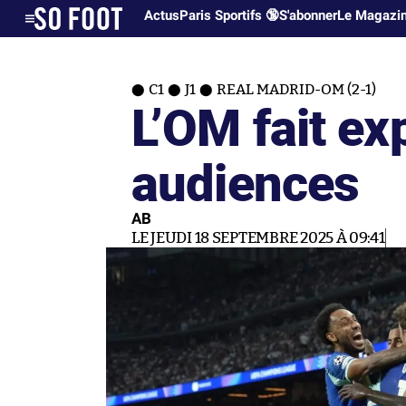
Actus
Paris Sportifs 🔞
S'abonner
Le Magazi
C1
J1
REAL MADRID-OM (2-1)
L’OM fait ex
audiences
AB
LE JEUDI 18 SEPTEMBRE 2025 À 09:41