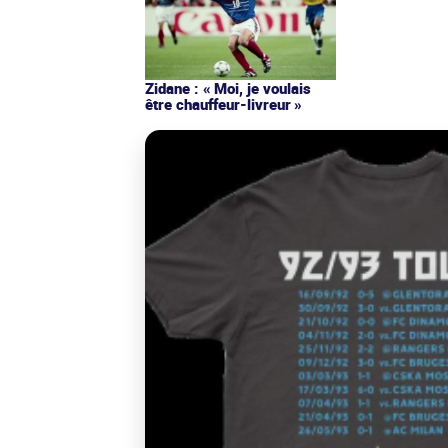
Zidane : « Moi, je voulais
être chauffeur-livreur »