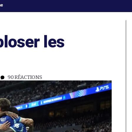
ne
ploser les
90
RÉACTIONS