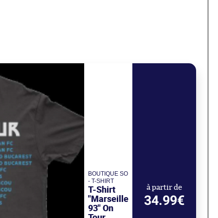
BOUTIQUE SO
- T-SHIRT
T-Shirt
à partir de
34.99€
"Marseille
93" On
Tour