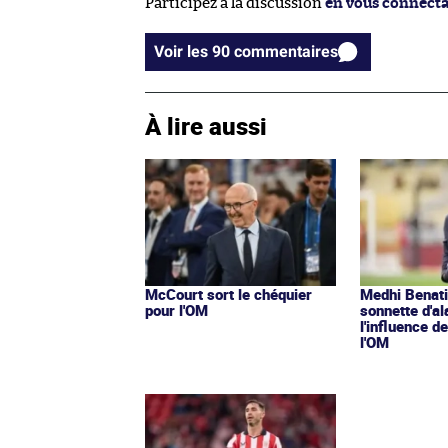
Participez à la discussion
en vous connect
Voir les 90 commentaires
À lire aussi
McCourt sort le chéquier
Medhi Benatia
pour l'OM
sonnette d'a
l'influence d
l'OM