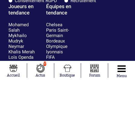
Consentement RGPD
Recrutement
Joueurs en
Équipes en
tendance
tendance
Mohamed
Chelsea
Salah
Paris Saint-
Mykhailo
Germain
Mudryk
Bordeaux
Neymar
Olympique
Khalis Merah
lyonnais
Loïs Openda
FIFA
Moussa
Real Madrid
10
Niakhaté
RC Strasbourg
Nicolás
AC Milan
Accueil
Actus
Boutique
Forum
Menu
Tagliafico
France
Pavel Šulc
RC Lens
Josh Maja
Gauthier Hein