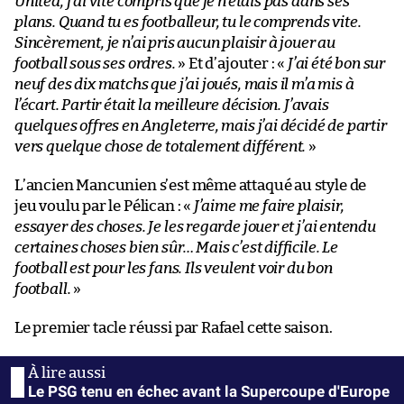
United, j’ai vite compris que je n’étais pas dans ses
plans. Quand tu es footballeur, tu le comprends vite.
Sincèrement, je n’ai pris aucun plaisir à jouer au
football sous ses ordres.
» Et d’ajouter : «
J’ai été bon sur
neuf des dix matchs que j’ai joués, mais il m’a mis à
l’écart. Partir était la meilleure décision. J’avais
quelques offres en Angleterre, mais j’ai décidé de partir
vers quelque chose de totalement différent.
»
L’ancien Mancunien s’est même attaqué au style de
jeu voulu par le Pélican : «
J’aime me faire plaisir,
essayer des choses. Je les regarde jouer et j’ai entendu
certaines choses bien sûr… Mais c’est difficile. Le
football est pour les fans. Ils veulent voir du bon
football.
»
Le premier tacle réussi par Rafael cette saison.
Le PSG tenu en échec avant la Supercoupe d'Europe