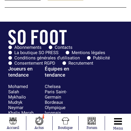
Abonnements
Contacts
La boutique SO PRESS
Mentions légales
Conditions générales d'utilisation
Publicité
Consentement RGPD
Recrutement
Joueurs en
Équipes en
tendance
tendance
Mohamed
Chelsea
Salah
Paris Saint-
Mykhailo
Germain
Mudryk
Bordeaux
Neymar
Olympique
Khalis Merah
lyonnais
5
Loïs Openda
FIFA
Moussa
Real Madrid
Accueil
Actus
Boutique
Forum
Niakhaté
RC Strasbourg
Menu