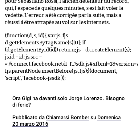
pour Sebastiano Rossi, l’ancien détenteur du record,
qui, l’espace de quelques minutes, s’est fait voler la
vedette. L’erreur a été corrigée par la suite, mais a
réussi à être attrapée au vol sur les internets.
(function(d, s, id) { var js, fjs =
d.getElementsByTagName(s)[0]; if
(d.getElementById(id)) return; js = d.createElement(s);
js.id = id; js.src =
« //connect.facebook.net/it_IT/sdk.js#xfbml=1&version=v
fjs.parentNode.insertBefore(js, fjs);}(document,
‘script’, ‘facebook-jssdk’));
Ora Gigi ha davanti solo Jorge Lorenzo. Bisogno
di ferie?
Pubblicato da
Chiamarsi Bomber
su
Domenica
20 marzo 2016