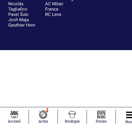
Nicolás
AC Milan
Tagliafico
France
Pavel Šulc
RC Lens
Josh Maja
Gauthier Hein
0
Accueil
Actus
Boutique
Forum
Me