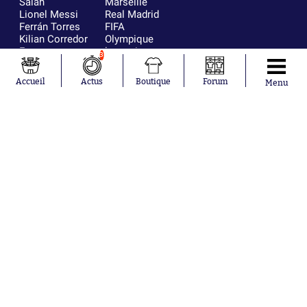
Salah
Marseille
Lionel Messi
Real Madrid
Ferrán Torres
FIFA
Kilian Corredor
Olympique
Franco
lyonnais
3
Mastantuono
AS Monaco
Orel Mangala
FC Barcelone
Accueil
Actus
Boutique
Forum
Menu
Rio Mavuba
Argentine
Rodri
RC Strasbourg
Mika Godts
Trabzonspor