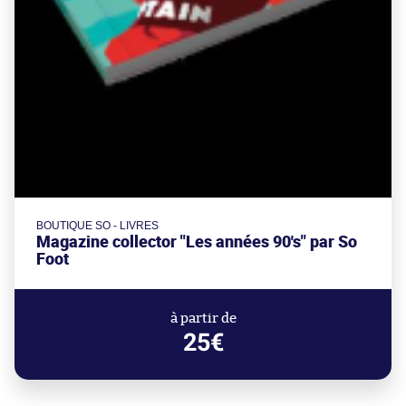
BOUTIQUE SO - LIVRES
Magazine collector "Les années 90's" par So
Foot
à partir de
25€