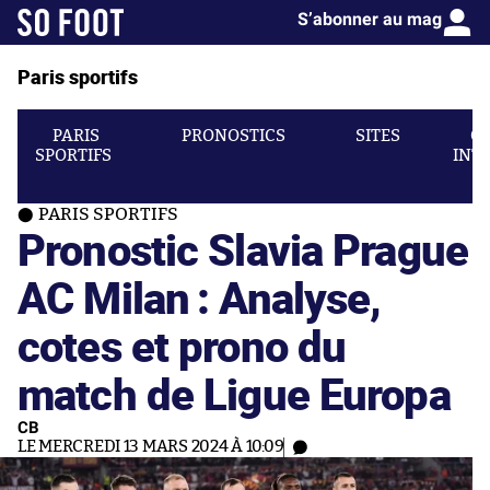
S’abonner au mag
Paris sportifs
PARIS
PRONOSTICS
SITES
C
SPORTIFS
INT
PARIS SPORTIFS
Pronostic Slavia Prague
AC Milan : Analyse,
cotes et prono du
match de Ligue Europa
CB
LE MERCREDI 13 MARS 2024 À 10:09