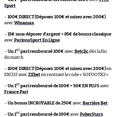
Sport
–
100€ DIRECT (Déposez 100€ et misez avec 200€)
avec
Winamax
–
15€ sans déposer d’argent + 85€ de bonus classique
avec
ParionsSport En Ligne
er
–
Un 1
pari remboursé 100€
avec
Betclic
dès la fin
du match
–
100€ DIRECT (Déposez 100€ et misez avec 200€)
en
EXCLU avec
ZEbet
en rentrant le code « SOFOOTX2 »
er
–
Un 1
pari remboursé de 100€ + 50€ EN PLUS
avec
France Pari
–
Un bonus INCROYABLE de 250€
avec
Barrière Bet
er
–
Un 1
pari remboursé de 100€
avec
PokerStars