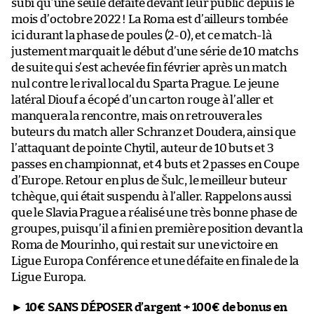
subi qu’une seule défaite devant leur public depuis le
mois d’octobre 2022 ! La Roma est d’ailleurs tombée
ici durant la phase de poules (2-0), et ce match-là
justement marquait le début d’une série de 10 matchs
de suite qui s’est achevée fin février après un match
nul contre le rival local du Sparta Prague. Le jeune
latéral Diouf a écopé d’un carton rouge à l’aller et
manquera la rencontre, mais on retrouvera les
buteurs du match aller Schranz et Doudera, ainsi que
l’attaquant de pointe Chytil, auteur de 10 buts et 3
passes en championnat, et 4 buts et 2 passes en Coupe
d’Europe. Retour en plus de Šulc, le meilleur buteur
tchèque, qui était suspendu à l’aller. Rappelons aussi
que le Slavia Prague a réalisé une très bonne phase de
groupes, puisqu’il a fini en première position devant la
Roma de Mourinho, qui restait sur une victoire en
Ligue Europa Conférence et une défaite en finale de la
Ligue Europa.
►
10€ SANS DÉPOSER d’argent + 100€ de bonus en