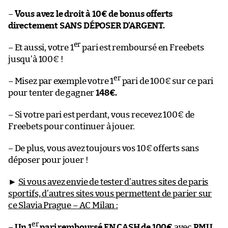
–
Vous avez le droit à 10€ de bonus offerts
directement SANS DÉPOSER D’ARGENT.
er
– Et aussi, votre 1
pari est remboursé en Freebets
jusqu’à 100€ !
er
– Misez par exemple votre 1
pari de 100€ sur ce pari
pour tenter de gagner
148€.
– Si votre pari est perdant, vous recevez 100€ de
Freebets pour continuer à jouer.
– De plus, vous avez toujours vos 10€ offerts sans
déposer pour jouer !
►
Si vous avez envie de tester d’autres sites de paris
sportifs, d’autres sites vous permettent de parier sur
ce Slavia Prague – AC Milan :
er
–
Un 1
pari remboursé EN CASH de 100€
avec
PMU