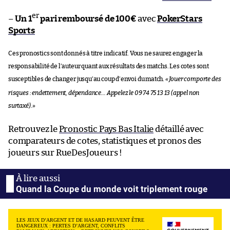
er
–
Un 1
pari remboursé de 100€
avec
PokerStars
Sports
Ces pronostics sont donnés à titre indicatif. Vous ne saurez engager la
responsabilité de l’auteur quant aux résultats des matchs. Les cotes sont
susceptibles de changer jusqu’au coup d’envoi du match.
«
Jouer comporte des
risques : endettement, dépendance… Appelez le 09 74 75 13 13 (appel non
surtaxé).
»
Retrouvez le
Pronostic Pays Bas Italie
détaillé avec
comparateurs de cotes, statistiques et pronos des
joueurs sur RueDesJoueurs !
Quand la Coupe du monde voit triplement rouge
LES JEUX D’ARGENT ET DE HASARD PEUVENT ÊTRE
DANGEREUX : PERTES D’ARGENT, CONFLITS