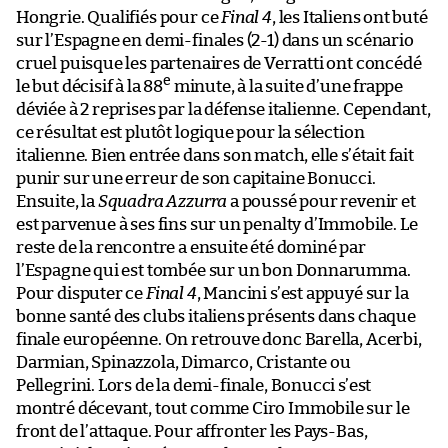
Hongrie. Qualifiés pour ce
Final 4
, les Italiens ont buté
sur l’Espagne en demi-finales (2-1) dans un scénario
cruel puisque les partenaires de Verratti ont concédé
e
le but décisif à la 88
minute, à la suite d’une frappe
déviée à 2 reprises par la défense italienne. Cependant,
ce résultat est plutôt logique pour la sélection
italienne. Bien entrée dans son match, elle s’était fait
punir sur une erreur de son capitaine Bonucci.
Ensuite, la
Squadra Azzurra
a poussé pour revenir et
est parvenue à ses fins sur un penalty d’Immobile. Le
reste de la rencontre a ensuite été dominé par
l’Espagne qui est tombée sur un bon Donnarumma.
Pour disputer ce
Final 4
, Mancini s’est appuyé sur la
bonne santé des clubs italiens présents dans chaque
finale européenne. On retrouve donc Barella, Acerbi,
Darmian, Spinazzola, Dimarco, Cristante ou
Pellegrini. Lors de la demi-finale, Bonucci s’est
montré décevant, tout comme Ciro Immobile sur le
front de l’attaque. Pour affronter les Pays-Bas,