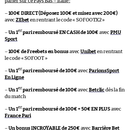
parier sur ce Pays Bas – Italie :
–
100€ DIRECT (Déposez 100€ et misez avec 200€)
avec
ZEbet
en rentrant le code « SOFOOTX2 »
er
–
Un 1
pari remboursé EN CASH de 100€
avec
PMU
Sport
–
100€ de Freebets en bonus
avec
Unibet
en rentrant
le code « SOFOOT »
er
–
Un 1
pari remboursé de 100€
avec
ParionsSport
En Ligne
er
–
Un 1
pari remboursé de 100€
avec
Betclic
dès la fin
du match
er
–
Un 1
pari remboursé de 100€ + 50€ EN PLUS
avec
France Pari
–
Un bonus INCROYABLE de 250€
avec
Barrière Bet