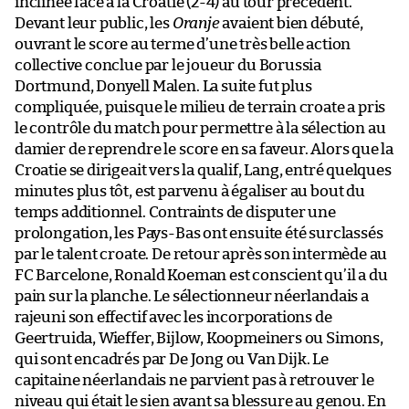
inclinée face à la Croatie (2-4) au tour précédent.
Devant leur public, les
Oranje
avaient bien débuté,
ouvrant le score au terme d’une très belle action
collective conclue par le joueur du Borussia
Dortmund, Donyell Malen. La suite fut plus
compliquée, puisque le milieu de terrain croate a pris
le contrôle du match pour permettre à la sélection au
damier de reprendre le score en sa faveur. Alors que la
Croatie se dirigeait vers la qualif, Lang, entré quelques
minutes plus tôt, est parvenu à égaliser au bout du
temps additionnel. Contraints de disputer une
prolongation, les Pays-Bas ont ensuite été surclassés
par le talent croate. De retour après son intermède au
FC Barcelone, Ronald Koeman est conscient qu’il a du
pain sur la planche. Le sélectionneur néerlandais a
rajeuni son effectif avec les incorporations de
Geertruida, Wieffer, Bijlow, Koopmeiners ou Simons,
qui sont encadrés par De Jong ou Van Dijk. Le
capitaine néerlandais ne parvient pas à retrouver le
niveau qui était le sien avant sa blessure au genou. En