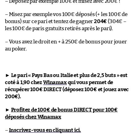
– Déposez par exemple 100€ et misez avec 200€ !
– Misez par exemple vos 100€ déposés (+ les 100€ de
bonus) sur ce pari et tentez de gagner
204€
(304€ –
les 100€ de paris gratuits retirés après le pari).
– Vous avez le droit en + à 250€ de bonus pour jouer
au poker.
►
Le pari « Pays Bas ou Italie et plus de 2,5 buts » est
coté à 1,90 chez
Winamax
qui vous permet de
récupérer 100€ DIRECT (déposez 100€ et jouez avec
200€).
►
Profitez de 100€ de bonus DIRECT pour 100€
déposés chez Winamax
–
Inscrivez-vous en cliquant ici.