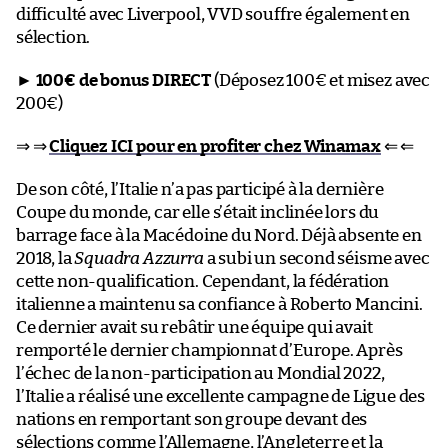
difficulté avec Liverpool, VVD souffre également en
sélection.
►
100€ de bonus DIRECT
(Déposez 100€ et misez avec
200€)
⇒ ⇒
Cliquez ICI pour en profiter chez Winamax
⇐ ⇐
De son côté, l’Italie n’a pas participé à la dernière
Coupe du monde, car elle s’était inclinée lors du
barrage face à la Macédoine du Nord. Déjà absente en
2018, la
Squadra Azzurra
a subi un second séisme avec
cette non-qualification. Cependant, la fédération
italienne a maintenu sa confiance à Roberto Mancini.
Ce dernier avait su rebâtir une équipe qui avait
remporté le dernier championnat d’Europe. Après
l’échec de la non-participation au Mondial 2022,
l’Italie a réalisé une excellente campagne de Ligue des
nations en remportant son groupe devant des
sélections comme l’Allemagne, l’Angleterre et la