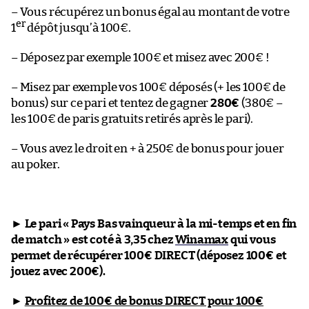
– Vous récupérez un bonus égal au montant de votre
er
1
dépôt jusqu’à 100€.
– Déposez par exemple 100€ et misez avec 200€ !
– Misez par exemple vos 100€ déposés (+ les 100€ de
bonus) sur ce pari et tentez de gagner
280€
(380€ –
les 100€ de paris gratuits retirés après le pari).
– Vous avez le droit en + à 250€ de bonus pour jouer
au poker.
►
Le pari « Pays Bas vainqueur à la mi-temps et en fin
de match » est coté à 3,35 chez
Winamax
qui vous
permet de récupérer 100€ DIRECT (déposez 100€ et
jouez avec 200€).
►
Profitez de 100€ de bonus DIRECT pour 100€