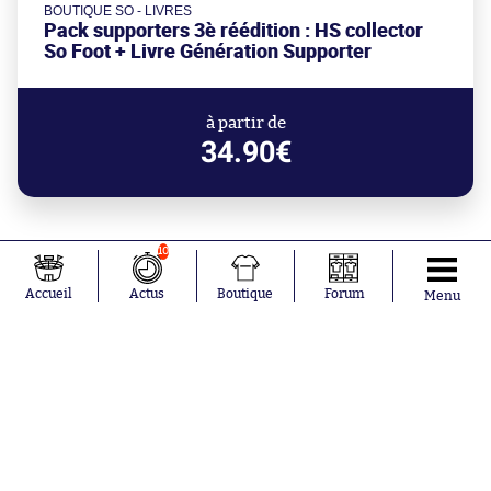
BOUTIQUE SO - LIVRES
Pack supporters 3è réédition : HS collector
So Foot + Livre Génération Supporter
à partir de
34.90€
10
Accueil
Actus
Boutique
Forum
Menu
Abonnements
Contacts
La boutique SO PRESS
Mentions légales
Conditions générales d'utilisation
Publicité
Consentement RGPD
Recrutement
Joueurs en
Équipes en