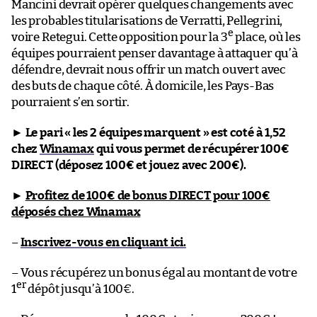
Mancini devrait opérer quelques changements avec
les probables titularisations de Verratti, Pellegrini,
e
voire Retegui. Cette opposition pour la 3
place, où les
équipes pourraient penser davantage à attaquer qu’à
défendre, devrait nous offrir un match ouvert avec
des buts de chaque côté. À domicile, les Pays-Bas
pourraient s’en sortir.
►
Le pari « les 2 équipes marquent » est coté à 1,52
chez
Winamax
qui vous permet de récupérer 100€
DIRECT (déposez 100€ et jouez avec 200€).
►
Profitez de 100€ de bonus DIRECT pour 100€
déposés chez Winamax
–
Inscrivez-vous en cliquant ici.
– Vous récupérez un bonus égal au montant de votre
er
1
dépôt jusqu’à 100€.