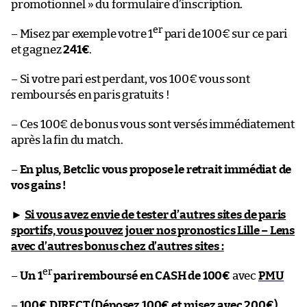
promotionnel » du formulaire d’inscription.
er
– Misez par exemple votre 1
pari de 100€ sur ce pari
et gagnez
241€
.
– Si votre pari est perdant, vos 100€ vous sont
remboursés en paris gratuits !
– Ces 100€ de bonus vous sont versés immédiatement
après la fin du match.
–
En plus, Betclic vous propose le retrait immédiat de
vos gains !
►
Si vous avez envie de tester d’autres sites de paris
sportifs, vous pouvez jouer nos pronostics Lille – Lens
avec d’autres bonus chez d’autres sites :
er
–
Un 1
pari remboursé en CASH de 100€
avec
PMU
–
100€ DIRECT (Déposez 100€ et misez avec 200€)