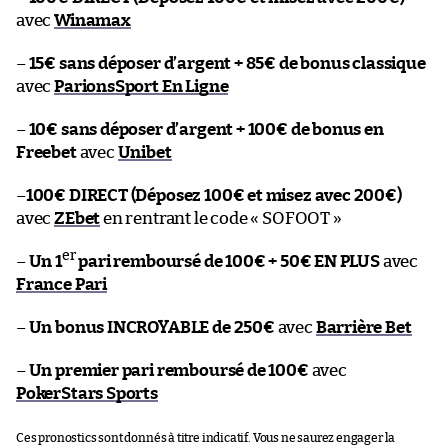
avec
Winamax
–
15€ sans déposer d’argent + 85€ de bonus classique
avec
ParionsSport En Ligne
–
10€ sans déposer d’argent + 100€ de bonus en
Freebet
avec
Unibet
–
100€ DIRECT (Déposez 100€ et misez avec 200€)
avec
ZEbet
en rentrant le code « SOFOOT »
er
–
Un 1
pari remboursé de 100€ + 50€ EN PLUS
avec
France Pari
–
Un bonus INCROYABLE de 250€
avec
Barrière Bet
–
Un premier pari remboursé de 100€
avec
PokerStars Sports
Ces pronostics sont donnés à titre indicatif. Vous ne saurez engager la