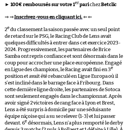
er
►
100€ remboursés sur votre 1
pari
chez
Betclic
⇒ ⇒
Inscrivez-vous en cliquant ici.
⇐ ⇐
e
2
du classement la saison passée avec un seul point
de retard sur le PSG, le Racing Club de Lens avait
quelques difficultés à entrer dans cet exercice 2023-
2024. Progressivement, les partenaires de Brice
Samba ont repris confiance et sont désormais dans le
coup pour accrocher une place européenne. Engagé
e
en Ligue des champions, le Racing avait fini en 3
position et avait été rebasculé en Ligue Europa où il
s’est incliné dans le barrage face à Fribourg. Dans
cette dernière ligne droite, les partenaires de Sotoca
sont seulement engagés dans le championnat. Après
avoir signé 2 victoires de rang face à Lyon et Brest,
Lens a été surpris à domicile par une séduisante
équipe niçoise qui a su se relever (1-3) et lui passer
e
devant. 6
désormais, Lens n’a plus remporté le derby
depuis 3 matchs (2 nuls à Bollaert et 1 défaite à Lille). À