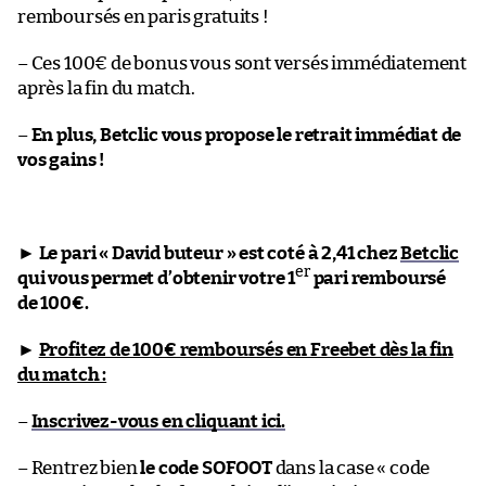
remboursés en paris gratuits !
– Ces 100€ de bonus vous sont versés immédiatement
après la fin du match.
–
En plus, Betclic vous propose le retrait immédiat de
vos gains !
►
Le pari « David buteur » est coté à 2,41 chez
Betclic
er
qui vous permet d’obtenir votre 1
pari remboursé
de 100€.
►
Profitez de 100€ remboursés en Freebet dès la fin
du match :
–
Inscrivez-vous en cliquant ici.
– Rentrez bien
le code SOFOOT
dans la case « code