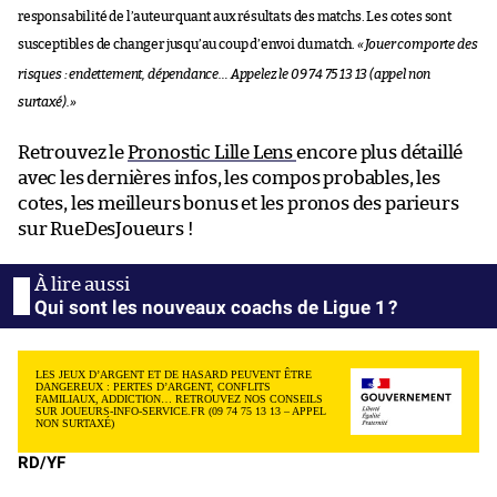
responsabilité de l’auteur quant aux résultats des matchs. Les cotes sont
susceptibles de changer jusqu’au coup d’envoi du match.
«
Jouer comporte des
risques : endettement, dépendance… Appelez le 09 74 75 13 13 (appel non
surtaxé).
»
Retrouvez le
Pronostic Lille Lens
encore plus détaillé
avec les dernières infos, les compos probables, les
cotes, les meilleurs bonus et les pronos des parieurs
sur RueDesJoueurs !
Qui sont les nouveaux coachs de Ligue 1 ?
LES JEUX D’ARGENT ET DE HASARD PEUVENT ÊTRE
DANGEREUX : PERTES D’ARGENT, CONFLITS
FAMILIAUX, ADDICTION… RETROUVEZ NOS CONSEILS
SUR JOUEURS-INFO-SERVICE.FR (09 74 75 13 13 – APPEL
NON SURTAXÉ)
RD/YF