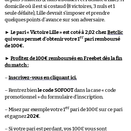
domicile où il est si costaud (8 victoires, 3 nuls et 1
seule défaite), Lille devrait s’imposer et prendre
quelques points d’avance sur son adversaire.
►
Le pari « Victoire Lille » est coté à 2,02 chez
Betclic
er
qui vous permet d’obtenir votre 1
pari remboursé
de 100€.
►
Profitez de 100€ remboursés en Freebet dès la fin
du match :
–
Inscrivez-vous en cliquant ici.
– Rentrez bien
le code SOFOOT
dans la case « code
promotionnel » du formulaire d’inscription.
er
– Misez par exemple votre 1
pari de 100€ sur ce pari
et gagnez
202€
.
– Si votre pari est perdant, vos 100€ vous sont