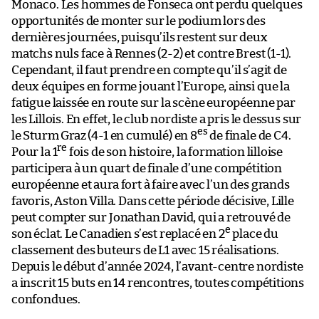
Monaco. Les hommes de Fonseca ont perdu quelques
opportunités de monter sur le podium lors des
dernières journées, puisqu’ils restent sur deux
matchs nuls face à Rennes (2-2) et contre Brest (1-1).
Cependant, il faut prendre en compte qu’il s’agit de
deux équipes en forme jouant l’Europe, ainsi que la
fatigue laissée en route sur la scène européenne par
les Lillois. En effet, le club nordiste a pris le dessus sur
es
le Sturm Graz (4-1 en cumulé) en 8
de finale de C4.
re
Pour la 1
fois de son histoire, la formation lilloise
participera à un quart de finale d’une compétition
européenne et aura fort à faire avec l’un des grands
favoris, Aston Villa. Dans cette période décisive, Lille
peut compter sur Jonathan David, qui a retrouvé de
e
son éclat. Le Canadien s’est replacé en 2
place du
classement des buteurs de L1 avec 15 réalisations.
Depuis le début d’année 2024, l’avant-centre nordiste
a inscrit 15 buts en 14 rencontres, toutes compétitions
confondues.