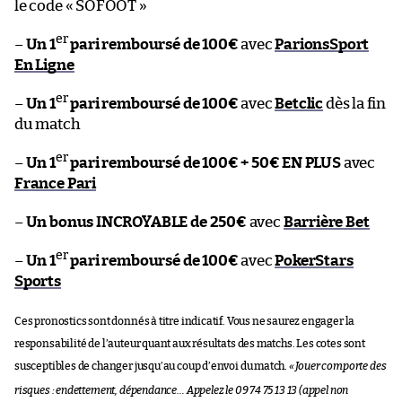
le code « SOFOOT »
er
–
Un 1
pari remboursé de 100€
avec
ParionsSport
En Ligne
er
–
Un 1
pari remboursé de 100€
avec
Betclic
dès la fin
du match
er
–
Un 1
pari remboursé de 100€ + 50€ EN PLUS
avec
France Pari
–
Un bonus INCROYABLE de 250€
avec
Barrière Bet
er
–
Un 1
pari remboursé de 100€
avec
PokerStars
Sports
Ces pronostics sont donnés à titre indicatif. Vous ne saurez engager la
responsabilité de l’auteur quant aux résultats des matchs. Les cotes sont
susceptibles de changer jusqu’au coup d’envoi du match.
«
Jouer comporte des
risques : endettement, dépendance… Appelez le 09 74 75 13 13 (appel non