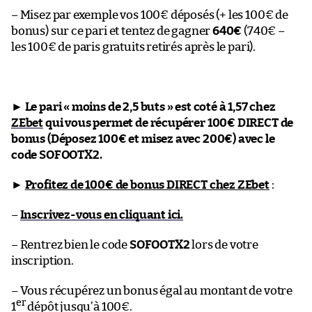
– Misez par exemple vos 100€ déposés (+ les 100€ de
bonus) sur ce pari et tentez de gagner
640€
(740€ –
les 100€ de paris gratuits retirés après le pari).
►
Le pari « moins de 2,5 buts » est coté à 1,57 chez
ZEbet
qui vous permet de récupérer 100€ DIRECT de
bonus (Déposez 100€ et misez avec 200€) avec le
code SOFOOTX2.
►
Profitez de 100€ de bonus DIRECT chez ZEbet
:
–
Inscrivez-vous en cliquant ici.
– Rentrez bien le code
SOFOOTX2
lors de votre
inscription.
– Vous récupérez un bonus égal au montant de votre
er
1
dépôt jusqu’à 100€.