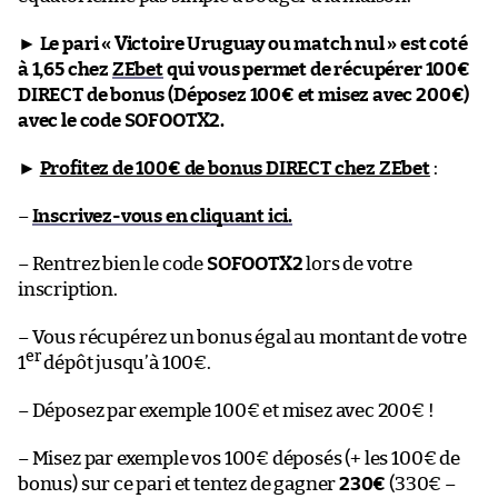
►
Le pari « Victoire Uruguay ou match nul » est coté
à 1,65 chez
ZEbet
qui vous permet de récupérer 100€
DIRECT de bonus (Déposez 100€ et misez avec 200€)
avec le code SOFOOTX2.
►
Profitez de 100€ de bonus DIRECT chez ZEbet
:
–
Inscrivez-vous en cliquant ici.
– Rentrez bien le code
SOFOOTX2
lors de votre
inscription.
– Vous récupérez un bonus égal au montant de votre
er
1
dépôt jusqu’à 100€.
– Déposez par exemple 100€ et misez avec 200€ !
– Misez par exemple vos 100€ déposés (+ les 100€ de
bonus) sur ce pari et tentez de gagner
230€
(330€ –