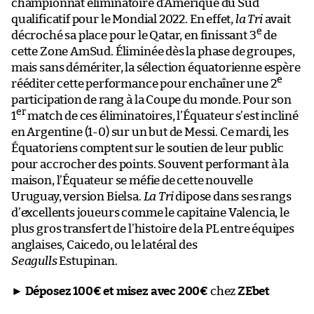
championnat éliminatoire d’Amérique du Sud
qualificatif pour le Mondial 2022. En effet,
la Tri
avait
e
décroché sa place pour le Qatar, en finissant 3
de
cette Zone AmSud. Éliminée dès la phase de groupes,
mais sans démériter, la sélection équatorienne espère
e
rééditer cette performance pour enchaîner une 2
participation de rang à la Coupe du monde. Pour son
er
1
match de ces éliminatoires, l’Équateur s’est incliné
en Argentine (1-0) sur un but de Messi. Ce mardi, les
Équatoriens comptent sur le soutien de leur public
pour accrocher des points. Souvent performant à la
maison, l’Équateur se méfie de cette nouvelle
Uruguay, version Bielsa.
La Tri
dipose dans ses rangs
d’excellents joueurs comme le capitaine Valencia, le
plus gros transfert de l’histoire de la PL entre équipes
anglaises, Caicedo, ou le latéral des
Seagulls
Estupinan.
►
Déposez 100€ et misez avec 200€
chez
ZEbet