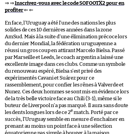
⇒ ⇒
Inscrivez-vous avec le code SOFOOTX2 pour en
profiter
⇐ ⇐
En face, l’Uruguay a été l’une des nations les plus
solides de ces 10 dernières années dans la zone
AmSud. Mais à la suite d’une élimination précoce lors
du dernier Mondial, la fédération uruguayenne a
réussi un gros coup en attirant Marcelo Bielsa. Passé
par Marseille et Leeds, le coach argentin a laissé une
excellente image dans ces clubs. Comme un symbole
du renouveau espéré, Bielsa s’est privé des
expérimentés Cavani et Suárez pour ce
rassemblement, pour confier les rênes à Valverde et
Nunez. Ces deux hommes se sont mis en évidence lors
de la très belle victoire face au Chili (3-1), même si le
buteur de Liverpool n’a pas marqué. Il aura sans doute
e
les dents longues lors de ce 2
match. Porté par ce
succès, l’Uruguay semble en mesure d’enchaîner en
prenant au moins un point face à une sélection
équatorienne pas simple à bouger à la maison.