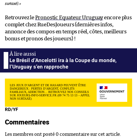
surtaxé).
»
Retrouvez le
Pronostic Equateur Uruguay
encore plus
complet chez RueDesJoueurs (dernières infos,
annonce des compos en temps réel, côtes, meilleurs
bonus et pronos des joueurs) !
Le Brésil d’Ancelotti ira à la Coupe du monde,
l’Uruguay s’en rapproche
LES JEUX D’ARGENT ET DE HASARD PEUVENT ÊTRE
DANGEREUX : PERTES D’ARGENT, CONFLITS
FAMILIAUX, ADDICTION… RETROUVEZ NOS CONSEILS
SUR JOUEURS-INFO-SERVICE.FR (09 74 75 13 13 – APPEL
NON SURTAXÉ)
RD/YF
Commentaires
Les membres ont posté 0 commentaire sur cet article.