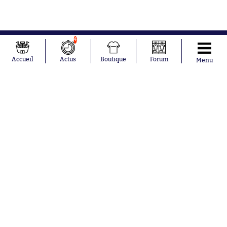
4
Accueil
Actus
Boutique
Forum
Menu
Abonnements
Contacts
La boutique SO PRESS
Mentions légales
Conditions générales d'utilisation
Publicité
Consentement RGPD
Recrutement
Joueurs en
Équipes en
tendance
tendance
Maghnes
Paris Saint-
Akliouche
Germain
Mohamed
Olympique de
Salah
Marseille
Lionel Messi
Real Madrid
Ferrán Torres
FIFA
Kilian Corredor
Olympique
Franco
lyonnais
Mastantuono
AS Monaco
Orel Mangala
FC Barcelone