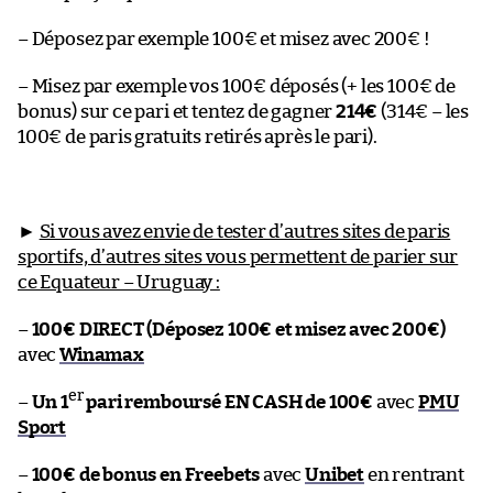
– Déposez par exemple 100€ et misez avec 200€ !
– Misez par exemple vos 100€ déposés (+ les 100€ de
bonus) sur ce pari et tentez de gagner
214€
(314€ – les
100€ de paris gratuits retirés après le pari).
►
Si vous avez envie de tester d’autres sites de paris
sportifs, d’autres sites vous permettent de parier sur
ce Equateur – Uruguay :
–
100€ DIRECT (Déposez 100€ et misez avec 200€)
avec
Winamax
er
–
Un 1
pari remboursé EN CASH de 100€
avec
PMU
Sport
–
100€ de bonus en Freebets
avec
Unibet
en rentrant