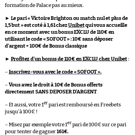
formation de Palace pas au mieux.
►
Le pari « Victoire Brighton ou match nul et plus de
1,5 but » est coté à 1,61 chez
Unibet
qui vous accueille
en ce moment avec un bonus EXCLU de 110€ en
utilisant le code « SOFOOT » : 10€ sans déposer
d’argent + 100€ de Bonus classique
►
Profitez d’un bonus de 110€ en EXCLU chez Unibet
:
–
Inscrivez-vous avec le code « SOFOOT ».
–
Vous avez le droit à 10€ de Bonus offerts
directement SANS DEPOSER D’ARGENT
er
– Et aussi, votre 1
pari est remboursé en Freebets
jusqu’à 100€ !
er
– Misez par exemple votre 1
pari de 100€ sur ce pari
pour tenter de gagner
161€.