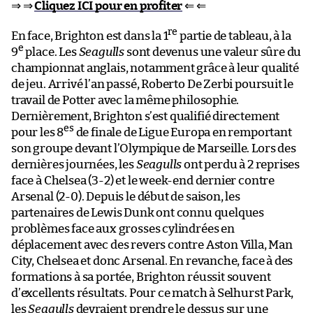
⇒ ⇒
Cliquez ICI pour en profiter
⇐ ⇐
re
En face, Brighton est dans la 1
partie de tableau, à la
e
9
place. Les
Seagulls
sont devenus une valeur sûre du
championnat anglais, notamment grâce à leur qualité
de jeu. Arrivé l’an passé, Roberto De Zerbi poursuit le
travail de Potter avec la même philosophie.
Dernièrement, Brighton s’est qualifié directement
es
pour les 8
de finale de Ligue Europa en remportant
son groupe devant l’Olympique de Marseille. Lors des
dernières journées, les
Seagulls
ont perdu à 2 reprises
face à Chelsea (3-2) et le week-end dernier contre
Arsenal (2-0). Depuis le début de saison, les
partenaires de Lewis Dunk ont connu quelques
problèmes face aux grosses cylindrées en
déplacement avec des revers contre Aston Villa, Man
City, Chelsea et donc Arsenal. En revanche, face à des
formations à sa portée, Brighton réussit souvent
d’excellents résultats. Pour ce match à Selhurst Park,
les
Seagulls
devraient prendre le dessus sur une