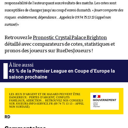
responsabilité de l’auteur quant aux résultats des matchs. Les cotes sont
susceptibles de changer jusqu’au coup d’envoi du match. «
Jouer comporte des
risques : endettement, dépendance… Appelez le 09 74 75 13 13 (appel non
surtaxé)
»
Retrouvez le
Pronostic Crystal Palace Brighton
détaillé avec comparateurs de cotes, statistiques et
pronos des joueurs sur RueDesJoueurs !
45 % de la Premier League en Coupe d’Europe la
saison prochaine
LES JEUX D’ARGENT ET DE HASARD PEUVENT ÊTRE
DANGEREUX : PERTES D’ARGENT, CONFLITS
FAMILIAUX, ADDICTION… RETROUVEZ NOS CONSEILS
SUR JOUEURS-INFO-SERVICE.FR (09 74 75 13 13 – APPEL
NON SURTAXÉ)
RD