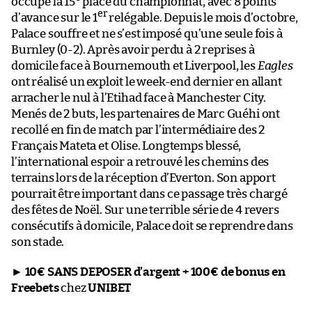
occupe la 15
place du championnat, avec 8 points
er
d’avance sur le 1
relégable. Depuis le mois d’octobre,
Palace souffre et ne s’est imposé qu’une seule fois à
Burnley (0-2). Après avoir perdu à 2 reprises à
domicile face à Bournemouth et Liverpool, les
Eagles
ont réalisé un exploit le week-end dernier en allant
arracher le nul à l’Etihad face à Manchester City.
Menés de 2 buts, les partenaires de Marc Guéhi ont
recollé en fin de match par l’intermédiaire des 2
Français Mateta et Olise. Longtemps blessé,
l’international espoir a retrouvé les chemins des
terrains lors de la réception d’Everton. Son apport
pourrait être important dans ce passage très chargé
des fêtes de Noël. Sur une terrible série de 4 revers
consécutifs à domicile, Palace doit se reprendre dans
son stade.
►
10€ SANS DEPOSER d’argent + 100€ de bonus en
Freebets
chez
UNIBET