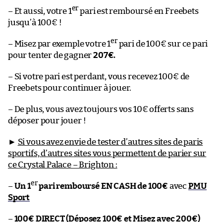
er
– Et aussi, votre 1
pari est remboursé en Freebets
jusqu’à 100€ !
er
– Misez par exemple votre 1
pari de 100€ sur ce pari
pour tenter de gagner
207€.
– Si votre pari est perdant, vous recevez 100€ de
Freebets pour continuer à jouer.
– De plus, vous avez toujours vos 10€ offerts sans
déposer pour jouer !
►
Si vous avez envie de tester d’autres sites de paris
sportifs, d’autres sites vous permettent de parier sur
ce Crystal Palace – Brighton :
er
–
Un 1
pari remboursé EN CASH de 100€
avec
PMU
Sport
–
100€ DIRECT (Déposez 100€ et Misez avec 200€)