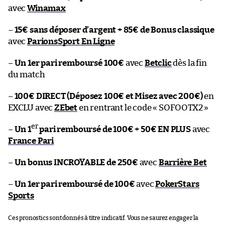
avec
Winamax
–
15€ sans déposer d’argent + 85€ de Bonus classique
avec
ParionsSport En Ligne
–
Un 1er pari remboursé 100€
avec
Betclic
dès la fin
du match
–
100€ DIRECT (Déposez 100€ et Misez avec 200€)
en
EXCLU avec
ZEbet
en rentrant le code « SOFOOTX2 »
er
–
Un 1
pari remboursé de 100€ + 50€ EN PLUS
avec
France Pari
–
Un bonus INCROYABLE de 250€
avec
Barrière Bet
–
Un 1er pari remboursé de 100€
avec
PokerStars
Sports
Ces pronostics sont donnés à titre indicatif. Vous ne saurez engager la