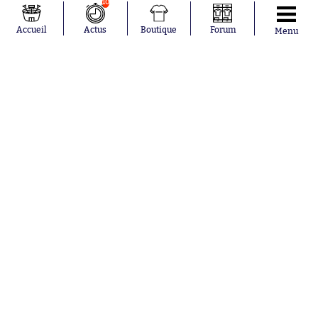
10
Mykhailo
Germain
Mudryk
Bordeaux
Accueil
Actus
Boutique
Forum
Menu
Neymar
Olympique
Khalis Merah
lyonnais
Loïs Openda
FIFA
Moussa
Real Madrid
Niakhaté
RC Strasbourg
Nicolás
AC Milan
Tagliafico
France
Pavel Šulc
RC Lens
Josh Maja
Gauthier Hein