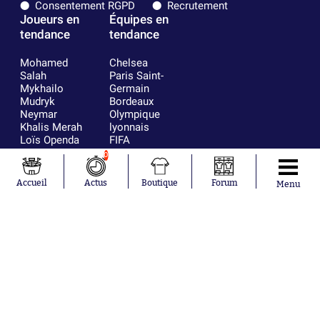
Consentement RGPD
Recrutement
Joueurs en
Équipes en
tendance
tendance
Mohamed
Chelsea
Salah
Paris Saint-
Mykhailo
Germain
Mudryk
Bordeaux
Neymar
Olympique
Khalis Merah
lyonnais
Loïs Openda
FIFA
Moussa
Real Madrid
0
Niakhaté
RC Strasbourg
Nicolás
AC Milan
Accueil
Actus
Boutique
Forum
Menu
Tagliafico
France
Pavel Šulc
RC Lens
Josh Maja
Gauthier Hein