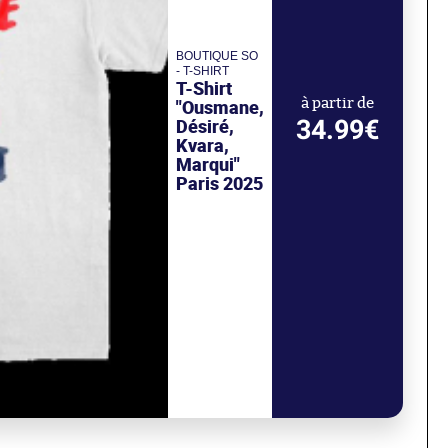
BOUTIQUE SO
- T-SHIRT
T-Shirt
"Ousmane,
à partir de
34.99€
Désiré,
Kvara,
Marqui"
Paris 2025