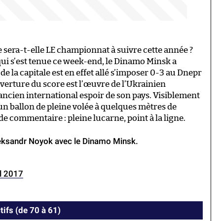
 sera-t-elle LE championnat à suivre cette année ?
qui s’est tenue ce week-end, le Dinamo Minsk a
e la capitale est en effet allé s’imposer 0-3 au Dnepr
uverture du score est l’œuvre de l’Ukrainien
ncien international espoir de son pays. Visiblement
 un ballon de pleine volée à quelques mètres de
 de commentaire : pleine lucarne, point à la ligne.
leksandr Noyok avec le Dinamo Minsk.
il 2017
tifs (de 70 à 61)