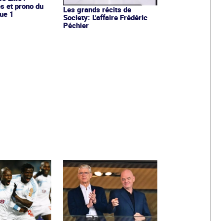
es et prono du
Les grands récits de
ue 1
Society: L'affaire Frédéric
Péchier