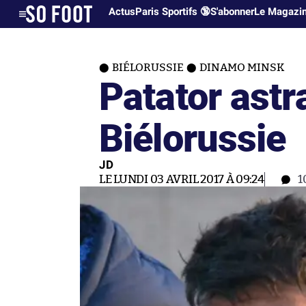
Actus
Paris Sportifs 🔞
S'abonner
Le Magazi
BIÉLORUSSIE
DINAMO MINSK
Patator astr
Biélorussie
JD
LE LUNDI 03 AVRIL 2017 À 09:24
1