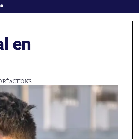
ne
al en
0
RÉACTIONS