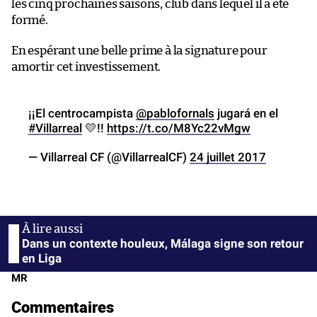
les cinq prochaines saisons, club dans lequel il a été
formé.
En espérant une belle prime à la signature pour
amortir cet investissement.
¡¡El centrocampista
@pablofornals
jugará en el
#Villarreal
💛!!
https://t.co/M8Yc22vMgw
— Villarreal CF (@VillarrealCF)
24 juillet 2017
Dans un contexte houleux, Málaga signe son retour
en Liga
MR
Commentaires