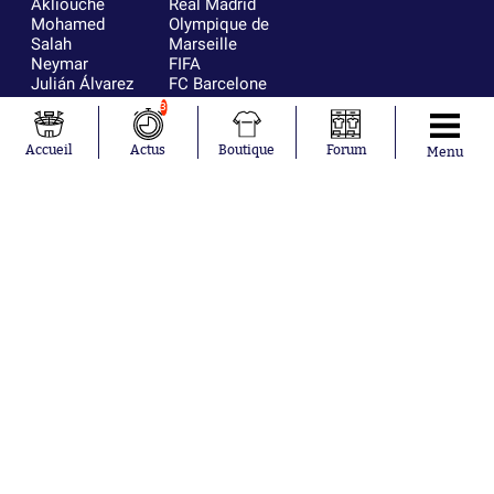
Akliouche
Real Madrid
Mohamed
Olympique de
Salah
Marseille
Neymar
FIFA
Julián Álvarez
FC Barcelone
Ferrán Torres
Argentine
3
Kilian Corredor
Olympique
Franco
lyonnais
Accueil
Actus
Boutique
Forum
Menu
Mastantuono
AS Monaco
Orel Mangala
RC Strasbourg
Rio Mavuba
Trabzonspor