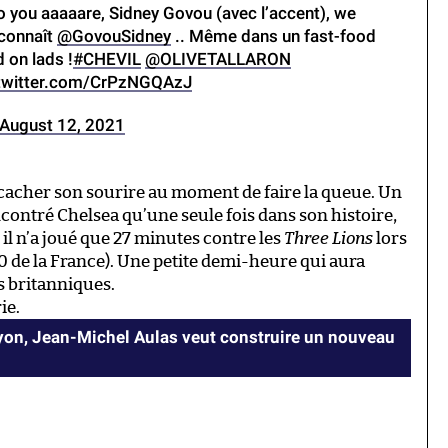
you aaaaare, Sidney Govou (avec l’accent), we
econnaît
@GovouSidney
.. Même dans un fast-food
 on lads !
#CHEVIL
@OLIVETALLARON
.twitter.com/CrPzNGQAzJ
August 12, 2021
cacher son sourire au moment de faire la queue. Un
ncontré Chelsea qu’une seule fois dans son histoire,
 il n’a joué que 27 minutes contre les
Three Lions
lors
0 de la France). Une petite demi-heure qui aura
s britanniques.
ie.
Lyon, Jean-Michel Aulas veut construire un nouveau