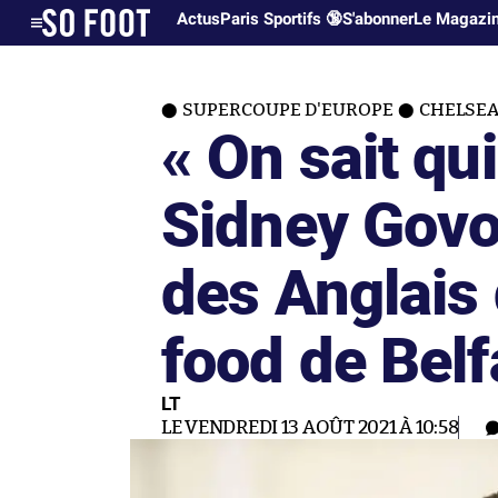
Actus
Paris Sportifs 🔞
S'abonner
Le Magazi
SUPERCOUPE D'EUROPE
CHELSEA-
« On sait qui 
Sidney Govo
des Anglais 
food de Belf
LT
LE VENDREDI 13 AOÛT 2021 À 10:58