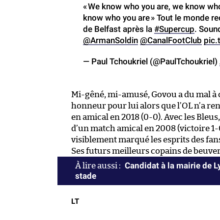
« We know who you are, we know who 
know who you are » Tout le monde r
de Belfast après la
#Supercup
. Sound
@ArmanSoldin
@CanalFootClub
pic
— Paul Tchoukriel (@PaulTchoukriel)
Mi-gêné, mi-amusé, Govou a du mal à 
honneur pour lui alors que l’OL n’a re
en amical en 2018 (0-0). Avec les Bleus,
d’un match amical en 2008 (victoire 1-
visiblement marqué les esprits des fan
Ses futurs meilleurs copains de beuver
Candidat à la mairie de 
stade
LT