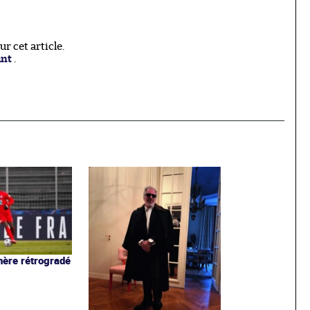
 cet article.
ant
.
ère rétrogradé
3