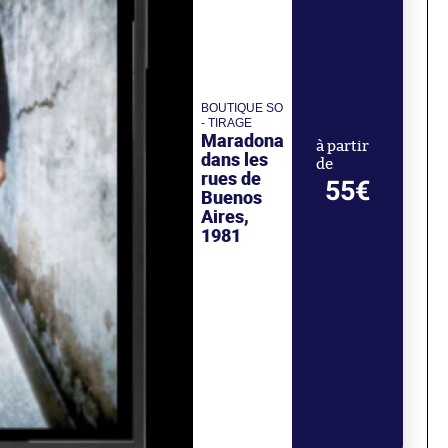
BOUTIQUE SO
- TIRAGE
Maradona
à partir
dans les
de
rues de
55€
Buenos
Aires,
1981