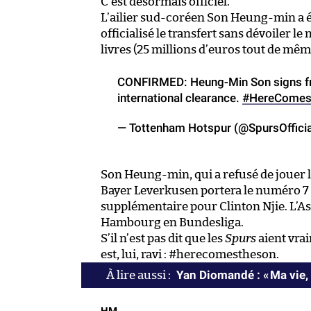
C’est désormais officiel.
L’ailier sud-coréen Son Heung-min a é
officialisé le transfert sans dévoiler le
livres (25 millions d’euros tout de mêm
CONFIRMED: Heung-Min Son signs fr
international clearance.
#HereComes
— Tottenham Hotspur (@SpursOffici
Son Heung-min, qui a refusé de jouer 
Bayer Leverkusen portera le numéro 7 
supplémentaire pour Clinton Njie. L’Asia
Hambourg en Bundesliga.
S’il n’est pas dit que les
Spurs
aient vra
est, lui, ravi : #herecomestheson.
Yan Diomandé : « Ma vie, 
HM