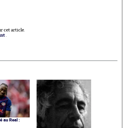
 cet article.
ant
.
 au Real :