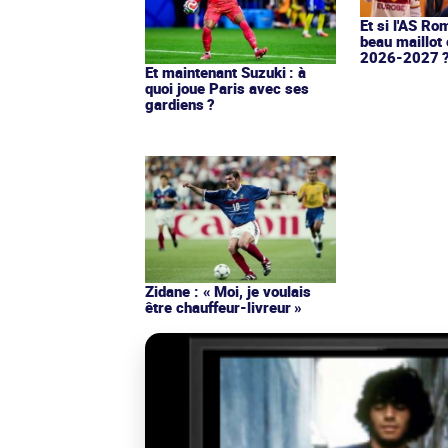
Et si l'AS Ro
beau maillot 
2026-2027 
Et maintenant Suzuki : à
quoi joue Paris avec ses
gardiens ?
Zidane : « Moi, je voulais
être chauffeur-livreur »