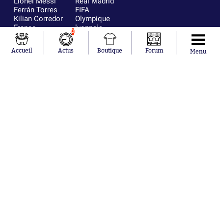
Lionel Messi
Real Madrid
Ferrán Torres
FIFA
Kilian Corredor
Olympique
Franco
lyonnais
0
Mastantuono
AS Monaco
Orel Mangala
FC Barcelone
Accueil
Actus
Boutique
Forum
Menu
Rio Mavuba
Argentine
Rodri
RC Strasbourg
Mika Godts
Trabzonspor