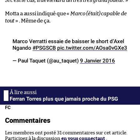
Si c’est le cas, il deviendra un très très grand joueur.
»
Motta a aussi indiqué que «
Marco (était) capable de
tout
» . Même de ça.
Marco Verratti essaie de baisser le short d’Axel
Ngando
#PSGSCB
pic.twitter.com/AOsa0vGXe3
— Paul Taquet (@au_taquet)
9 Janvier 2016
Ferran Torres plus que jamais proche du PSG
FC
Commentaires
Les membres ont posté 31 commentaires sur cet article.
Participez à la discussion
en vous connectant
.