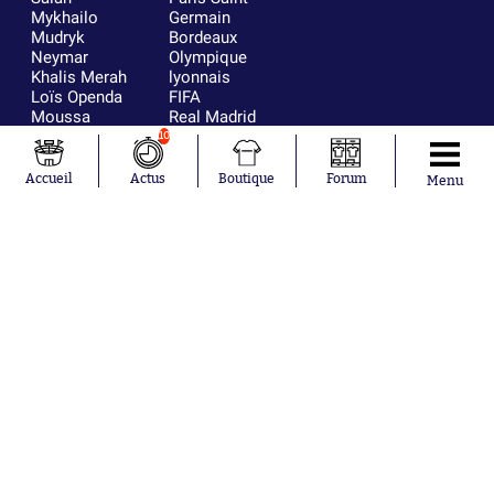
Mykhailo
Germain
Mudryk
Bordeaux
Neymar
Olympique
Khalis Merah
lyonnais
Loïs Openda
FIFA
Moussa
Real Madrid
Niakhaté
RC Strasbourg
10
Nicolás
AC Milan
Tagliafico
France
Accueil
Actus
Boutique
Forum
Menu
Pavel Šulc
RC Lens
Josh Maja
Gauthier Hein