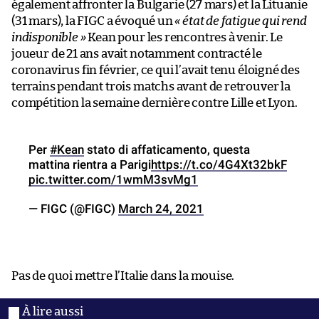
également affronter la Bulgarie (27 mars) et la Lituanie
(31 mars), la FIGC a évoqué un
« état de fatigue qui rend
indisponible »
Kean pour les rencontres à venir. Le
joueur de 21 ans avait notamment contracté le
coronavirus fin février, ce qui l’avait tenu éloigné des
terrains pendant trois matchs avant de retrouver la
compétition la semaine dernière contre Lille et Lyon.
Per
#Kean
stato di affaticamento, questa
mattina rientra a Parigi
https://t.co/4G4Xt32bkF
pic.twitter.com/1wmM3svMg1
— FIGC (@FIGC)
March 24, 2021
Pas de quoi mettre l’Italie dans la mouise.