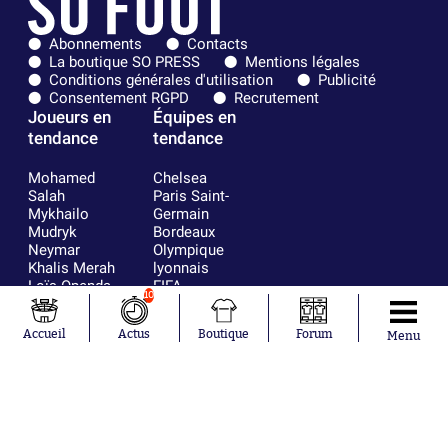
Abonnements
Contacts
La boutique SO PRESS
Mentions légales
Conditions générales d'utilisation
Publicité
Consentement RGPD
Recrutement
Joueurs en
Équipes en
tendance
tendance
Mohamed
Chelsea
Salah
Paris Saint-
Mykhailo
Germain
Mudryk
Bordeaux
Neymar
Olympique
Khalis Merah
lyonnais
Loïs Openda
FIFA
10
Moussa
Real Madrid
Niakhaté
RC Strasbourg
Accueil
Actus
Boutique
Forum
Menu
Nicolás
AC Milan
Tagliafico
France
Pavel Šulc
RC Lens
Josh Maja
Gauthier Hein