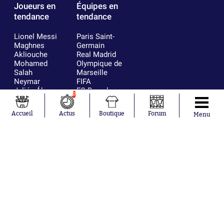
Joueurs en
Équipes en
tendance
tendance
Lionel Messi
Paris Saint-
Maghnes
Germain
Akliouche
Real Madrid
Mohamed
Olympique de
Salah
Marseille
Neymar
FIFA
Julián Álvarez
FC Barcelone
0
Ferrán Torres
Argentine
Kilian Corredor
Olympique
Accueil
Actus
Boutique
Forum
Menu
Franco
lyonnais
Mastantuono
AS Monaco
Orel Mangala
RC Strasbourg
Rio Mavuba
Trabzonspor