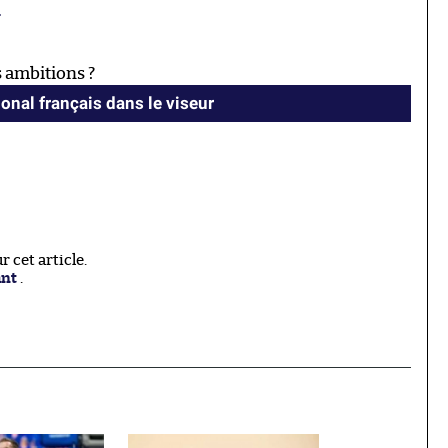
6
 ambitions ?
ional français dans le viseur
 cet article.
ant
.