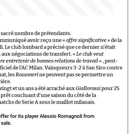
un sacré nombre de prétendants.
communiqué avoir reçu une «
offre significative
» de la
. Le club lombard a précisé que ce dernier n’était
 aux négociations de transfert. «
Le club veut
ère entretenir de bonnes relations de travail
» , peut-
fficiel de l’AC Milan. Vainqueurs 3-2 à San Siro contre
at, les
Rossoneri
ne peuvent pas se permettre un
ière.
 vingt et un ans a été arraché aux
Giallorossi
pour 25
n prêt concluant d’une saison du côté de la
matchs de Serie A sous le maillot milanais.
offer for its player Alessio Romagnoli from
 sale.