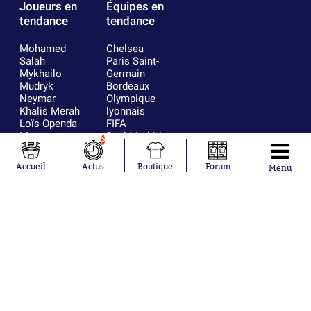
Joueurs en
Équipes en
tendance
tendance
Mohamed
Chelsea
Salah
Paris Saint-
Mykhailo
Germain
Mudryk
Bordeaux
Neymar
Olympique
Khalis Merah
lyonnais
Loïs Openda
FIFA
Moussa
Real Madrid
5
Niakhaté
RC Strasbourg
Nicolás
AC Milan
Accueil
Actus
Boutique
Forum
Menu
Tagliafico
France
Pavel Šulc
RC Lens
Josh Maja
Gauthier Hein