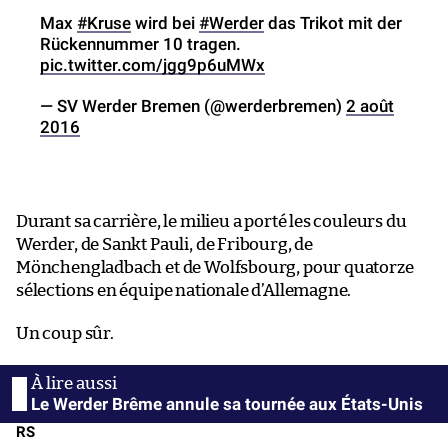
Max
#Kruse
wird bei
#Werder
das Trikot mit der
Rückennummer 10 tragen.
pic.twitter.com/jgg9p6uMWx
— SV Werder Bremen (@werderbremen)
2 août
2016
Durant sa carrière, le milieu a porté les couleurs du
Werder, de Sankt Pauli, de Fribourg, de
Mönchengladbach et de Wolfsbourg, pour quatorze
sélections en équipe nationale d’Allemagne.
Un coup sûr.
Le Werder Brême annule sa tournée aux États-Unis
RS