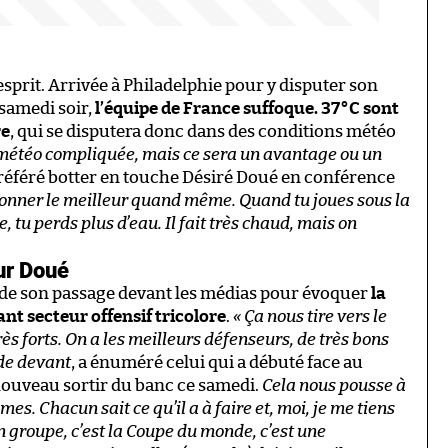
esprit. Arrivée à Philadelphie pour y disputer son
 samedi soir,
l’équipe de France suffoque. 37°C sont
re
, qui se disputera donc dans des conditions météo
a météo compliquée, mais ce sera un avantage ou un
préféré botter en touche Désiré Doué en conférence
donner le meilleur quand même. Quand tu joues sous la
, tu perds plus d’eau. Il fait très chaud, mais on
ur Doué
é de son passage devant les médias pour évoquer
la
nt secteur offensif tricolore
.
« Ça nous tire vers le
ès forts. On a les meilleurs défenseurs, de très bons
nde devant
, a énuméré celui qui a débuté face au
nouveau sortir du banc ce samedi.
Cela nous pousse à
s. Chacun sait ce qu’il a à faire et, moi, je me tiens
n groupe, c’est la Coupe du monde, c’est une