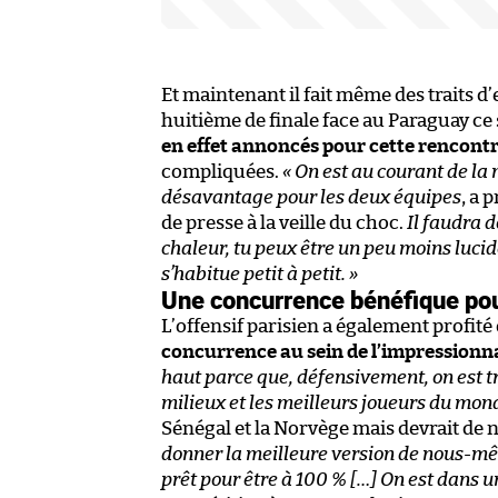
Et maintenant il fait même des traits d’
huitième de finale face au Paraguay ce
en effet annoncés pour cette rencont
compliquées.
« On est au courant de l
désavantage pour les deux équipes
, a 
de presse à la veille du choc.
Il faudra 
chaleur, tu peux être un peu moins lucide
s’habitue petit à petit. »
Une concurrence bénéfique po
L’offensif parisien a également profit
concurrence au sein de l’impressionna
haut parce que, défensivement, on est tr
milieux et les meilleurs joueurs du mo
Sénégal et la Norvège mais devrait de 
donner la meilleure version de nous-même
prêt pour être à 100 % […] On est dans u