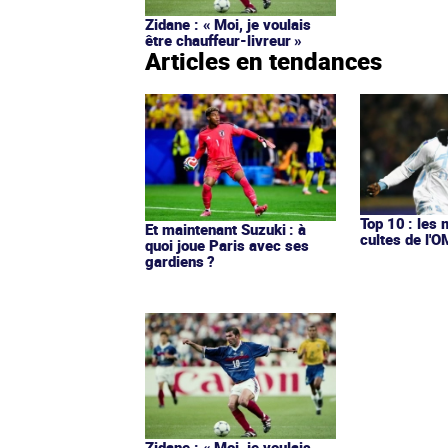
Zidane : « Moi, je voulais
être chauffeur-livreur »
Articles en tendances
Top 10 : les 
Et maintenant Suzuki : à
cultes de l'
quoi joue Paris avec ses
gardiens ?
Zidane : « Moi, je voulais