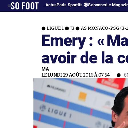
Actus
Paris Sportifs 🔞
S'abonner
Le Magazi
LIGUE 1
J3
AS MONACO-PSG (3-1
Emery : «
Mai
avoir de la 
MA
LE LUNDI 29 AOÛT 2016 À 07:54
6