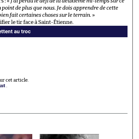
s : «
J’ai perdu le défi de la deuxième mi-temps sur ce
point de plus que nous. Je dois apprendre de cette
ien fait certaines choses sur le terrain.
»
er le tir face à Saint-Étienne.
ttent au troc
 cet article.
ant
.