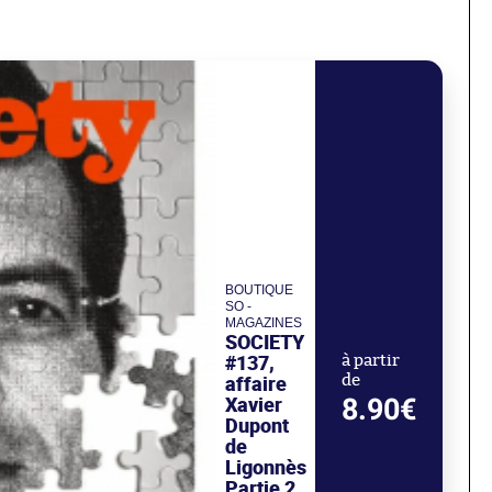
BOUTIQUE
SO -
MAGAZINES
SOCIETY
#137,
à partir
affaire
de
Xavier
8.90€
Dupont
de
Ligonnès
Partie 2