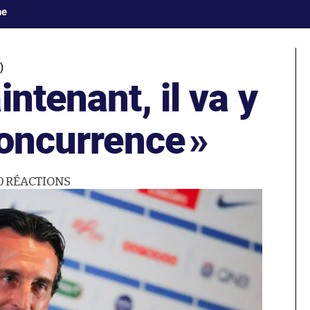
ne
)
ntenant, il va y
concurrence
»
0
RÉACTIONS