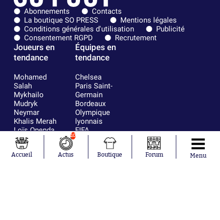
Abonnements
Contacts
La boutique SO PRESS
Mentions légales
Conditions générales d'utilisation
Publicité
Consentement RGPD
Recrutement
Joueurs en
Équipes en
tendance
tendance
Mohamed
Chelsea
Salah
Paris Saint-
Mykhailo
Germain
Mudryk
Bordeaux
Neymar
Olympique
Khalis Merah
lyonnais
Loïs Openda
FIFA
10
Moussa
Real Madrid
Niakhaté
RC Strasbourg
Accueil
Actus
Boutique
Forum
Nicolás
AC Milan
Menu
Tagliafico
France
Pavel Šulc
RC Lens
Josh Maja
Gauthier Hein