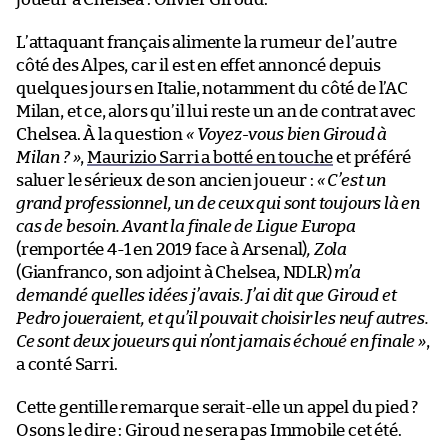
L’attaquant français alimente la rumeur de l’autre
côté des Alpes, car il est en effet annoncé depuis
quelques jours en Italie, notamment du côté de l’AC
Milan, et ce, alors qu’il lui reste un an de contrat avec
Chelsea. À la question
« Voyez-vous bien Giroud à
Milan ? »
,
Maurizio Sarri a botté en touche
et préféré
saluer le sérieux de son ancien joueur :
« C’est un
grand professionnel, un de ceux qui sont toujours là en
cas de besoin. Avant la finale de Ligue Europa
(remportée 4-1 en 2019 face à Arsenal)
, Zola
(Gianfranco, son adjoint à Chelsea, NDLR)
m’a
demandé quelles idées j’avais. J’ai dit que Giroud et
Pedro joueraient, et qu’il pouvait choisir les neuf autres.
Ce sont deux joueurs qui n’ont jamais échoué en finale »
,
a conté Sarri.
Cette gentille remarque serait-elle un appel du pied ?
Osons le dire : Giroud ne sera pas Immobile cet été.