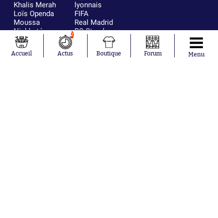
Khalis Merah
lyonnais
Loïs Openda
FIFA
Moussa
Real Madrid
Niakhaté
RC Strasbourg
2
Nicolás
AC Milan
Tagliafico
France
Accueil
Actus
Boutique
Forum
Menu
Pavel Šulc
RC Lens
Josh Maja
Gauthier Hein