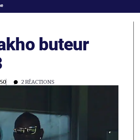
ne
kho buteur
3
:50
2
RÉACTIONS