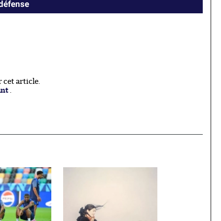
 défense
cet article.
ant
.