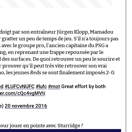
u doigt par son entraîneur Jürgen Klopp, Mamadou
ratter un peu de temps de jeu. S’il n’a toujours pas
 avec le groupe pro, l’ancien capitaine du PSG a
ing, en reprenant une frappe repoussée par le
des surfaces. De quoi retrouver un peu le sourire et
prouver qu’il peut très vite retrouver son vrai
ho, les jeunes
Reds
se sont finalement imposés 2-0.
ed
#LUFCvNUFC
#lufc
#mot
Great effort by both
tter.com/cQc4vgMVti
e)
20 novembre 2016
pour jouer en pointe avec Sturridge ?