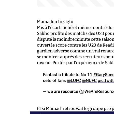
Mamadou Inzaghi.
Mis à l’écart, fiché et même montré d
Sakho profite des matchs des U23 pour g
disputé la moindre minute cette saison
ouvert le score contre les U23 de Read
gardien adverse comme un vrai renard 
se montrer auprès des recruteurs pour 
niveau. Portés par l’expérience de Sak
Fantastic tribute to No 11
#GarySpe
sets of fans
@LUFC
@NUFC
pic.twi
— we are resource (@WeAreResourc
Et si Mamad’ retrouvait le groupe pro 