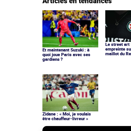
Articles en tendances
Le street art
empreinte su
Et maintenant Suzuki : à
maillot du Re
quoi joue Paris avec ses
gardiens ?
Zidane : « Moi, je voulais
être chauffeur-livreur »