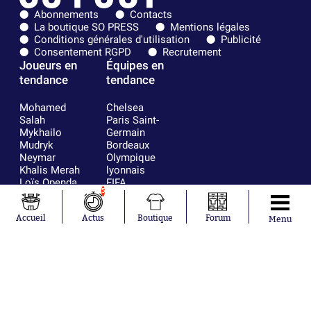
Abonnements
Contacts
La boutique SO PRESS
Mentions légales
Conditions générales d'utilisation
Publicité
Consentement RGPD
Recrutement
Joueurs en
Équipes en
tendance
tendance
Mohamed
Chelsea
Salah
Paris Saint-
Mykhailo
Germain
Mudryk
Bordeaux
Neymar
Olympique
Khalis Merah
lyonnais
Loïs Openda
FIFA
5
Moussa
Real Madrid
Niakhaté
RC Strasbourg
Nicolás
AC Milan
Accueil
Actus
Boutique
Forum
Menu
Tagliafico
France
Pavel Šulc
RC Lens
Josh Maja
Gauthier Hein