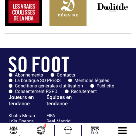
Abonnements
Contacts
La boutique SO PRESS
Mentions légales
Conditions générales d'utilisation
Publicité
Consentement RGPD
Recrutement
Joueurs en
Équipes en
tendance
tendance
Khalis Merah
FIFA
Loïs Openda
Real Madrid
Moussa
Bordeaux
1
Niakhaté
France