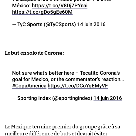
México:
https://t.co/V8Dj7PYnai
https://t.co/gDo5gEe60M
— TyC Sports (@TyCSports)
14 juin 2016
Le but en solo de Corona :
Not sure what’s better here – Tecatito Corona’s
goal for Mexico, or the commentator’s reaction…
#CopaAmerica
https://t.co/DCoYqEMyVF
— Sporting Index (@sportingindex)
14 juin 2016
Le Mexique termine premier du groupe grâce à sa
meilleure différence de buts et devrait éviter