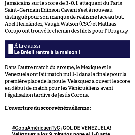
Jamaïcains sur le score de 3-0. L’attaquant du Paris
Saint-Germain Edinson Cavani s’est à nouveau
distingué pour son manque de réalisme face au but.
Abel Hernández, Vaugh Watson (CSC) et Mathias
Corujo ont trouvé le chemin des filets pour l’Uruguay.
Le Brésil rentre à la maison !
Dans l’autre match du groupe, le Mexique et le
Venezuela ont fait match nul 1-1 dans la finale pour la
première place de la poule. Velazquez a ouvert le score
en début de match pour les Vénézuéliens avant
l’égalisation tardive de Jesús Corona.
L’ouverture du score vénézuélienne :
#CopaAméricaenTyC
¡GOL DE VENEZUELA!
Velázquez a los 9 minutos pone el 1-0 ante