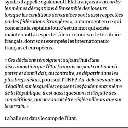
syndicat appelle également l’État français à
« accorder
les mêmes dérogations à l’ensemble des joueurs
lorsque les conditions demandées sont aussi respectées
par les fédérations étrangères »
, notamment en ce qui
concerne la septaine (oui c’est un mot qui existe
maintenant) à respecter à leur retour sur le territoire
français, dont sont exemptés les internationaux
français et européens.
« Ces décisions témoignent aujourd’hui d’une
discrimination que l’État français ne peut continuer à
porter et dont il doit, au contraire, se départir dans les
plus brefs délais
, poursuit l’UNFP.
Au-delà des valeurs
d’égalité, sur lesquelles reposent les fondements même
de la République, il est aussi question ici d’équité des
compétitions, qui ne saurait être réglée ailleurs que sur
le terrain. »
La balle est dans le camp de l’État.