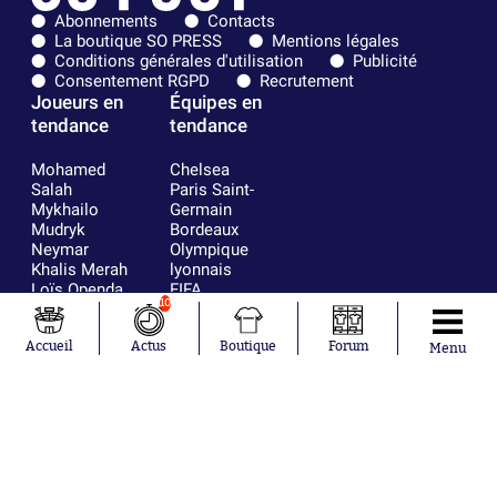
Abonnements
Contacts
La boutique SO PRESS
Mentions légales
Conditions générales d'utilisation
Publicité
Consentement RGPD
Recrutement
Joueurs en
Équipes en
tendance
tendance
Mohamed
Chelsea
Salah
Paris Saint-
Mykhailo
Germain
Mudryk
Bordeaux
Neymar
Olympique
Khalis Merah
lyonnais
Loïs Openda
FIFA
10
Moussa
Real Madrid
Niakhaté
RC Strasbourg
Nicolás
AC Milan
Accueil
Actus
Boutique
Forum
Menu
Tagliafico
France
Pavel Šulc
RC Lens
Josh Maja
Gauthier Hein