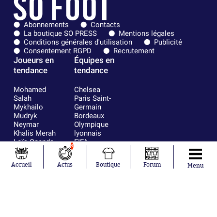
Abonnements
Contacts
La boutique SO PRESS
Mentions légales
Conditions générales d'utilisation
Publicité
Consentement RGPD
Recrutement
Joueurs en
Équipes en
tendance
tendance
Mohamed
Chelsea
Salah
Paris Saint-
Mykhailo
Germain
Mudryk
Bordeaux
Neymar
Olympique
Khalis Merah
lyonnais
Loïs Openda
FIFA
8
Moussa
Real Madrid
Niakhaté
RC Strasbourg
Accueil
Actus
Boutique
Forum
Menu
Nicolás
AC Milan
Tagliafico
France
Pavel Šulc
RC Lens
Josh Maja
Gauthier Hein